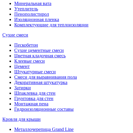
Минеральная вата
Утеплитель
Пенополистирол
Изоляционная пленка
Комплектующие для теплоизоляции
Сухие смеси
Пескобетон
Сухие цементные смеси
Цветная кладочная смесь
Клеевые смеси
Цемент
Штукатурные смеси
Смеси для выравнивания пола
Декоративная штукатурка
Затирки
Шпаклевка для стен
Грунтовка для стен
Монтажная пена
Гидроизоляционные составы
Кровля для крыши
Металлочерепица Grand Line