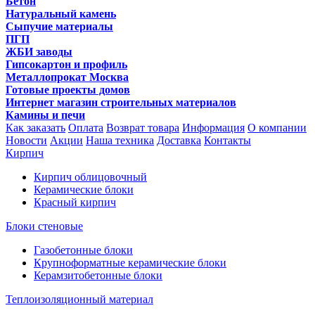
Бетон
Натуральный камень
Сыпучие материалы
ПГП
ЖБИ заводы
Гипсокартон и профиль
Металлопрокат Москва
Готовые проекты домов
Интернет магазин строительных материалов
Камины и печи
Как заказать
Оплата
Возврат товара
Информация
О компании
Новости
Акции
Наша техника
Доставка
Контакты
Кирпич
Кирпич облицовочный
Керамические блоки
Красный кирпич
Блоки стеновые
Газобетонные блоки
Крупноформатные керамические блоки
Керамзитобетонные блоки
Теплоизоляционный материал