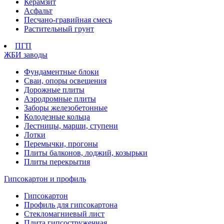
Керамзит
Асфальт
Песчано-гравийная смесь
Растительный грунт
ПГП
ЖБИ заводы
Фундаментные блоки
Сваи, опоры освещения
Дорожные плиты
Аэродромные плиты
Заборы железобетонные
Колодезные кольца
Лестницы, марши, ступени
Лотки
Перемычки, прогоны
Плиты балконов, лоджий, козырьки
Плиты перекрытия
Гипсокартон и профиль
Гипсокартон
Профиль для гипсокартона
Стекломагниевый лист
Плита гипсостружечная