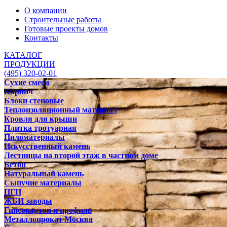
О компании
Строительные работы
Готовые проекты домов
Контакты
КАТАЛОГ
ПРОДУКЦИИ
(495) 320-02-01
Сухие смеси
Кирпич
Блоки стеновые
Теплоизоляционный материал
Кровля для крыши
Плитка тротуарная
Пиломатериалы
Искусственный камень
Лестницы на второй этаж в частном доме
Бетон
Натуральный камень
Сыпучие материалы
ПГП
ЖБИ заводы
Гипсокартон и профиль
Металлопрокат Москва