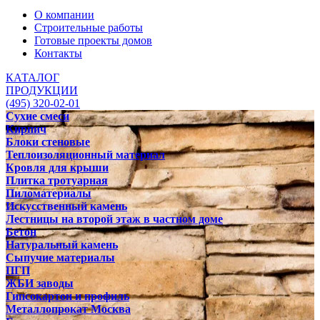
О компании
Строительные работы
Готовые проекты домов
Контакты
КАТАЛОГ
ПРОДУКЦИИ
(495) 320-02-01
Сухие смеси
Кирпич
Блоки стеновые
Теплоизоляционный материал
Кровля для крыши
Плитка тротуарная
Пиломатериалы
Искусственный камень
Лестницы на второй этаж в частном доме
Бетон
Натуральный камень
Сыпучие материалы
ПГП
ЖБИ заводы
Гипсокартон и профиль
Металлопрокат Москва