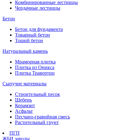
Комбинированные лестницы
Чердачные лестницы
Бетон
Бетон для фундамента
Товарный бетон
Тощий бетон
Натуральный камень
Мраморная плитка
Плитка из Оникса
Плитка Травертин
Сыпучие материалы
Строительный песок
Щебень
Керамзит
Асфальт
Песчано-гравийная смесь
Растительный грунт
ПГП
ЖБИ заводы