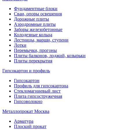
Фундаментные блоки
Сваи, опоры освещения
Дорожные плиты
Аэродромные плиты
Заборы железобетонные
Колодезные кольца
Лестницы, марши, ступени
Лотки
Перемычки, прогоны
Плиты балконов, лоджий, козырьки
Плиты перекрытия
Гипсокартон и профиль
Гипсокартон
Профиль для гипсокартона
Стекломагниевый лист
Плита гипсостружечная
Гипсоволокно
Металлопрокат Москва
Арматура
Плоский прокат