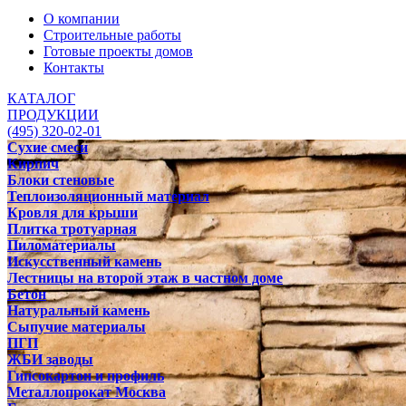
О компании
Строительные работы
Готовые проекты домов
Контакты
КАТАЛОГ
ПРОДУКЦИИ
(495) 320-02-01
Сухие смеси
Кирпич
Блоки стеновые
Теплоизоляционный материал
Кровля для крыши
Плитка тротуарная
Пиломатериалы
Искусственный камень
Лестницы на второй этаж в частном доме
Бетон
Натуральный камень
Сыпучие материалы
ПГП
ЖБИ заводы
Гипсокартон и профиль
Металлопрокат Москва