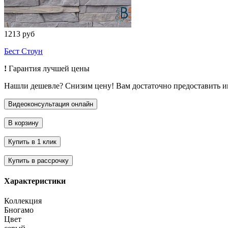
1213 руб
Бест Стоун
!
Гарантия лучшей цены
Нашли дешевле? Снизим цену! Вам достаточно предоставить 
Характеристики
Коллекция
Бногамо
Цвет