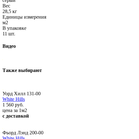
серый
Вес
28,5 кг
Единицы измерения
м2
В упаковке
11 шт.
Видео
Также выбирают
Уорд Хилл 131-00
White Hills
1 560 руб.
цена за 1м2
с доставкой
Фьорд Лэнд 200-00
White Hills