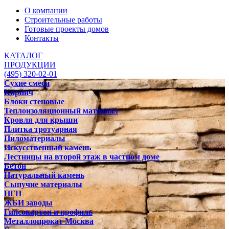
О компании
Строительные работы
Готовые проекты домов
Контакты
КАТАЛОГ
ПРОДУКЦИИ
(495) 320-02-01
Сухие смеси
Кирпич
Блоки стеновые
Теплоизоляционный материал
Кровля для крыши
Плитка тротуарная
Пиломатериалы
Искусственный камень
Лестницы на второй этаж в частном доме
Бетон
Натуральный камень
Сыпучие материалы
ПГП
ЖБИ заводы
Гипсокартон и профиль
Металлопрокат Москва