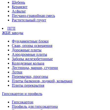
Щебень
Керамзит
Асфальт
Песчано-гравийная смесь
Растительный грунт
ПГП
ЖБИ заводы
Фундаментные блоки
Сваи, опоры освещения
Дорожные плиты
Аэродромные плиты
Заборы железобетонные
Колодезные кольца
Лестницы, марши, ступени
Лотки
Перемычки, прогоны
Плиты балконов, лоджий, козырьки
Плиты перекрытия
Гипсокартон и профиль
Гипсокартон
Профиль для гипсокартона