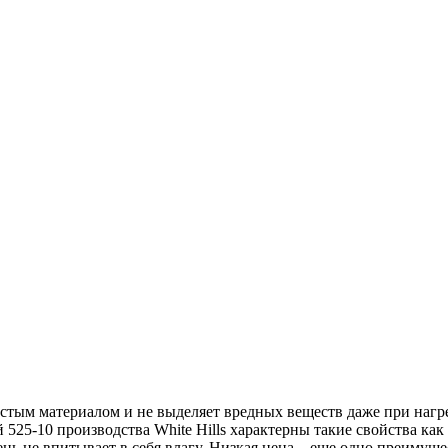
стым материалом и не выделяет вредных веществ даже при нагр
25-10 производства White Hills характерны такие свойства как 
ень не впитывает в себя влагу. Низкая цена – еще одно преимущ