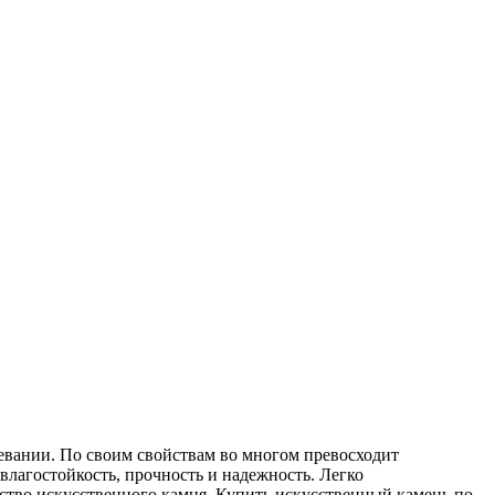
евании. По своим свойствам во многом превосходит
влагостойкость, прочность и надежность. Легко
ество искусственного камня. Купить искусственный камень по