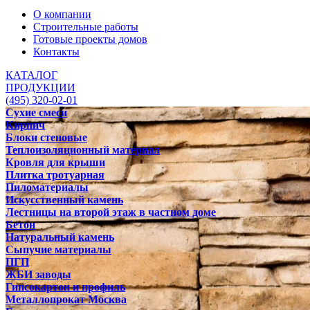
О компании
Строительные работы
Готовые проекты домов
Контакты
КАТАЛОГ
ПРОДУКЦИИ
(495) 320-02-01
Сухие смеси
Кирпич
Блоки стеновые
Теплоизоляционный материал
Кровля для крыши
Плитка тротуарная
Пиломатериалы
Искусственный камень
Лестницы на второй этаж в частном доме
Бетон
Натуральный камень
Сыпучие материалы
ПГП
ЖБИ заводы
Гипсокартон и профиль
Металлопрокат Москва