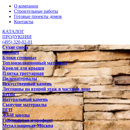
О компании
Строительные работы
Готовые проекты домов
Контакты
КАТАЛОГ
ПРОДУКЦИИ
(495) 320-02-01
Сухие смеси
Кирпич
Блоки стеновые
Теплоизоляционный материал
Кровля для крыши
Плитка тротуарная
Пиломатериалы
Искусственный камень
Лестницы на второй этаж в частном доме
Бетон
Натуральный камень
Сыпучие материалы
ПГП
ЖБИ заводы
Гипсокартон и профиль
Металлопрокат Москва