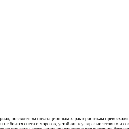
ериал, по своим эксплуатационным характеристикам превосход
н не боится снега и морозов, устойчив к ультрафиолетовым и с
очная структура этого камня противостоит размножению бактери