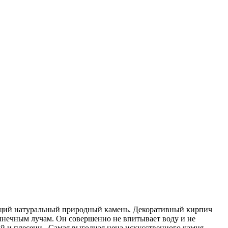
ящий натуральный природный камень. Декоративный кирпич
олнечным лучам. Он совершенно не впитывает воду и не
й и плесени. Самая выгодная цена искусственного камня –