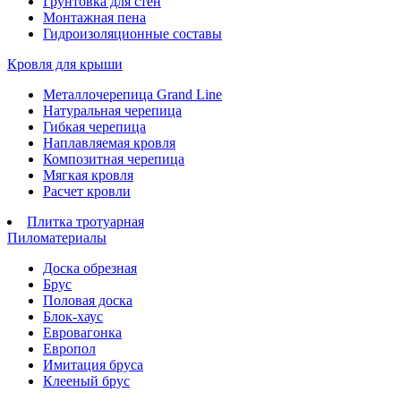
Грунтовка для стен
Монтажная пена
Гидроизоляционные составы
Кровля для крыши
Металлочерепица Grand Line
Натуральная черепица
Гибкая черепица
Наплавляемая кровля
Композитная черепица
Мягкая кровля
Расчет кровли
Плитка тротуарная
Пиломатериалы
Доска обрезная
Брус
Половая доска
Блок-хаус
Евровагонка
Европол
Имитация бруса
Клееный брус