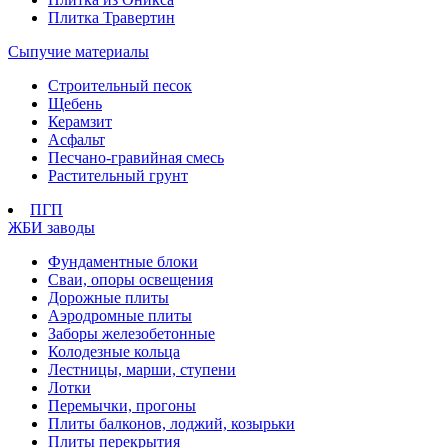
Плитка Травертин
Сыпучие материалы
Строительный песок
Щебень
Керамзит
Асфальт
Песчано-гравийная смесь
Растительный грунт
ПГП
ЖБИ заводы
Фундаментные блоки
Сваи, опоры освещения
Дорожные плиты
Аэродромные плиты
Заборы железобетонные
Колодезные кольца
Лестницы, марши, ступени
Лотки
Перемычки, прогоны
Плиты балконов, лоджий, козырьки
Плиты перекрытия