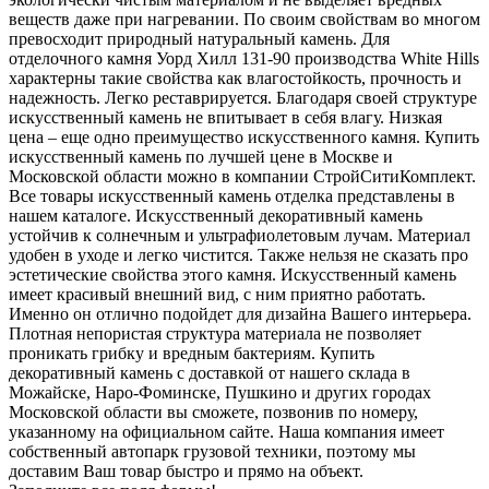
веществ даже при нагревании. По своим свойствам во многом
превосходит природный натуральный камень. Для
отделочного камня Уорд Хилл 131-90 производства White Hills
характерны такие свойства как влагостойкость, прочность и
надежность. Легко реставрируется. Благодаря своей структуре
искусственный камень не впитывает в себя влагу. Низкая
цена – еще одно преимущество искусственного камня. Купить
искусственный камень по лучшей цене в Москве и
Московской области можно в компании СтройСитиКомплект.
Все товары искусственный камень отделка представлены в
нашем каталоге. Искусственный декоративный камень
устойчив к солнечным и ультрафиолетовым лучам. Материал
удобен в уходе и легко чистится. Также нельзя не сказать про
эстетические свойства этого камня. Искусственный камень
имеет красивый внешний вид, с ним приятно работать.
Именно он отлично подойдет для дизайна Вашего интерьера.
Плотная непористая структура материала не позволяет
проникать грибку и вредным бактериям. Купить
декоративный камень с доставкой от нашего склада в
Можайске, Наро-Фоминске, Пушкино и других городах
Московской области вы сможете, позвонив по номеру,
указанному на официальном сайте. Наша компания имеет
собственный автопарк грузовой техники, поэтому мы
доставим Ваш товар быстро и прямо на объект.