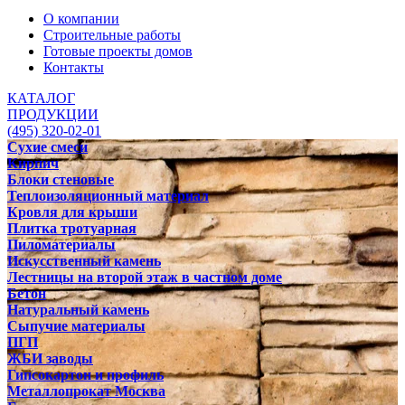
О компании
Строительные работы
Готовые проекты домов
Контакты
КАТАЛОГ
ПРОДУКЦИИ
(495) 320-02-01
Сухие смеси
Кирпич
Блоки стеновые
Теплоизоляционный материал
Кровля для крыши
Плитка тротуарная
Пиломатериалы
Искусственный камень
Лестницы на второй этаж в частном доме
Бетон
Натуральный камень
Сыпучие материалы
ПГП
ЖБИ заводы
Гипсокартон и профиль
Металлопрокат Москва