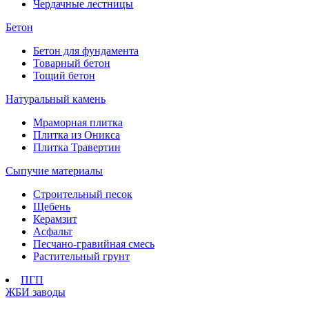
Чердачные лестницы
Бетон
Бетон для фундамента
Товарный бетон
Тощий бетон
Натуральный камень
Мраморная плитка
Плитка из Оникса
Плитка Травертин
Сыпучие материалы
Строительный песок
Щебень
Керамзит
Асфальт
Песчано-гравийная смесь
Растительный грунт
ПГП
ЖБИ заводы