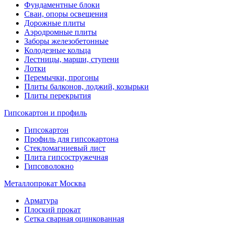
Фундаментные блоки
Сваи, опоры освещения
Дорожные плиты
Аэродромные плиты
Заборы железобетонные
Колодезные кольца
Лестницы, марши, ступени
Лотки
Перемычки, прогоны
Плиты балконов, лоджий, козырьки
Плиты перекрытия
Гипсокартон и профиль
Гипсокартон
Профиль для гипсокартона
Стекломагниевый лист
Плита гипсостружечная
Гипсоволокно
Металлопрокат Москва
Арматура
Плоский прокат
Сетка сварная оцинкованная