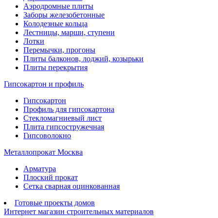
Аэродромные плиты
Заборы железобетонные
Колодезные кольца
Лестницы, марши, ступени
Лотки
Перемычки, прогоны
Плиты балконов, лоджий, козырьки
Плиты перекрытия
Гипсокартон и профиль
Гипсокартон
Профиль для гипсокартона
Стекломагниевый лист
Плита гипсостружечная
Гипсоволокно
Металлопрокат Москва
Арматура
Плоский прокат
Сетка сварная оцинкованная
Готовые проекты домов
Интернет магазин строительных материалов