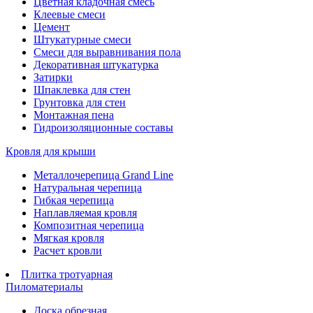
Цветная кладочная смесь
Клеевые смеси
Цемент
Штукатурные смеси
Смеси для выравнивания пола
Декоративная штукатурка
Затирки
Шпаклевка для стен
Грунтовка для стен
Монтажная пена
Гидроизоляционные составы
Кровля для крыши
Металлочерепица Grand Line
Натуральная черепица
Гибкая черепица
Наплавляемая кровля
Композитная черепица
Мягкая кровля
Расчет кровли
Плитка тротуарная
Пиломатериалы
Доска обрезная