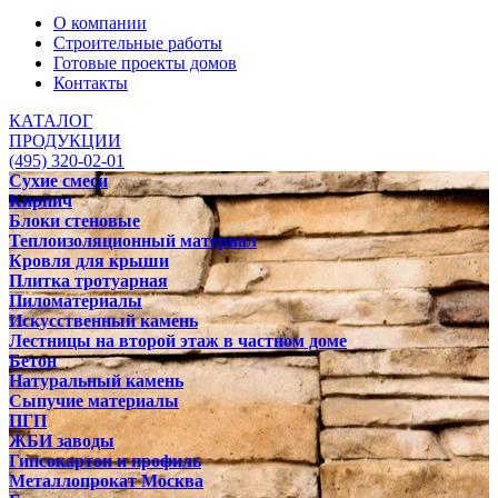
О компании
Строительные работы
Готовые проекты домов
Контакты
КАТАЛОГ
ПРОДУКЦИИ
(495) 320-02-01
Сухие смеси
Кирпич
Блоки стеновые
Теплоизоляционный материал
Кровля для крыши
Плитка тротуарная
Пиломатериалы
Искусственный камень
Лестницы на второй этаж в частном доме
Бетон
Натуральный камень
Сыпучие материалы
ПГП
ЖБИ заводы
Гипсокартон и профиль
Металлопрокат Москва