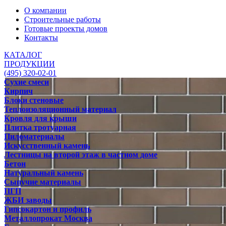
О компании
Строительные работы
Готовые проекты домов
Контакты
КАТАЛОГ
ПРОДУКЦИИ
(495) 320-02-01
Сухие смеси
Кирпич
Блоки стеновые
Теплоизоляционный материал
Кровля для крыши
Плитка тротуарная
Пиломатериалы
Искусственный камень
Лестницы на второй этаж в частном доме
Бетон
Натуральный камень
Сыпучие материалы
ПГП
ЖБИ заводы
Гипсокартон и профиль
Металлопрокат Москва