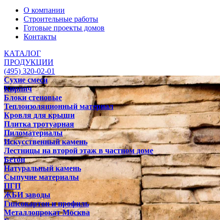
О компании
Строительные работы
Готовые проекты домов
Контакты
КАТАЛОГ
ПРОДУКЦИИ
(495) 320-02-01
Сухие смеси
Кирпич
Блоки стеновые
Теплоизоляционный материал
Кровля для крыши
Плитка тротуарная
Пиломатериалы
Искусственный камень
Лестницы на второй этаж в частном доме
Бетон
Натуральный камень
Сыпучие материалы
ПГП
ЖБИ заводы
Гипсокартон и профиль
Металлопрокат Москва