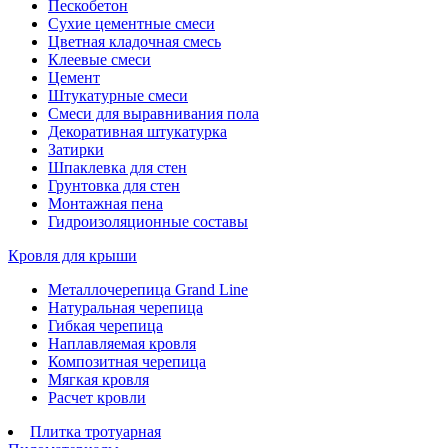
Пескобетон
Сухие цементные смеси
Цветная кладочная смесь
Клеевые смеси
Цемент
Штукатурные смеси
Смеси для выравнивания пола
Декоративная штукатурка
Затирки
Шпаклевка для стен
Грунтовка для стен
Монтажная пена
Гидроизоляционные составы
Кровля для крыши
Металлочерепица Grand Line
Натуральная черепица
Гибкая черепица
Наплавляемая кровля
Композитная черепица
Мягкая кровля
Расчет кровли
Плитка тротуарная