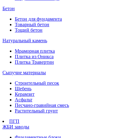
Бетон
Бетон для фундамента
Товарный бетон
Тощий бетон
Натуральный камень
Мраморная плитка
Плитка из Оникса
Плитка Травертин
Сыпучие материалы
Строительный песок
Щебень
Керамзит
Асфальт
Песчано-гравийная смесь
Растительный грунт
ПГП
ЖБИ заводы
Фундаментные блоки