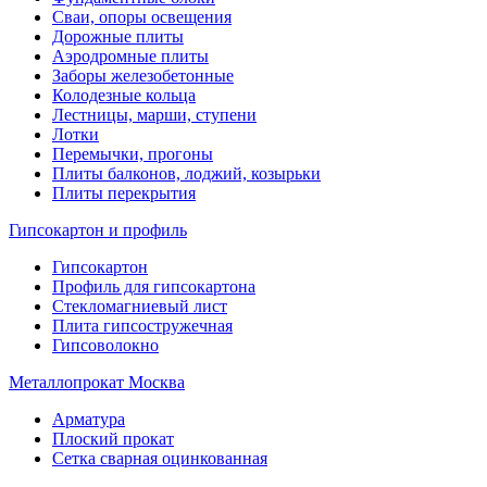
Сваи, опоры освещения
Дорожные плиты
Аэродромные плиты
Заборы железобетонные
Колодезные кольца
Лестницы, марши, ступени
Лотки
Перемычки, прогоны
Плиты балконов, лоджий, козырьки
Плиты перекрытия
Гипсокартон и профиль
Гипсокартон
Профиль для гипсокартона
Стекломагниевый лист
Плита гипсостружечная
Гипсоволокно
Металлопрокат Москва
Арматура
Плоский прокат
Сетка сварная оцинкованная