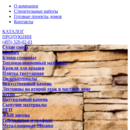
О компании
Строительные работы
Готовые проекты домов
Контакты
КАТАЛОГ
ПРОДУКЦИИ
(495) 320-02-01
Сухие смеси
Кирпич
Блоки стеновые
Теплоизоляционный материал
Кровля для крыши
Плитка тротуарная
Пиломатериалы
Искусственный камень
Лестницы на второй этаж в частном доме
Бетон
Натуральный камень
Сыпучие материалы
ПГП
ЖБИ заводы
Гипсокартон и профиль
Металлопрокат Москва