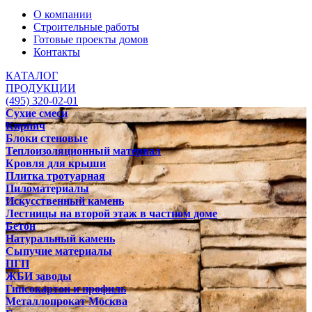
О компании
Строительные работы
Готовые проекты домов
Контакты
КАТАЛОГ
ПРОДУКЦИИ
(495) 320-02-01
Сухие смеси
Кирпич
Блоки стеновые
Теплоизоляционный материал
Кровля для крыши
Плитка тротуарная
Пиломатериалы
Искусственный камень
Лестницы на второй этаж в частном доме
Бетон
Натуральный камень
Сыпучие материалы
ПГП
ЖБИ заводы
Гипсокартон и профиль
Металлопрокат Москва