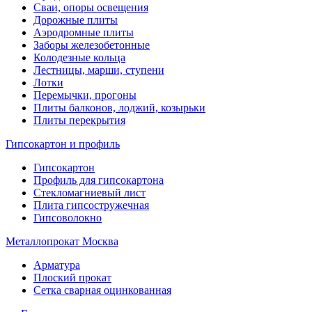
Сваи, опоры освещения
Дорожные плиты
Аэродромные плиты
Заборы железобетонные
Колодезные кольца
Лестницы, марши, ступени
Лотки
Перемычки, прогоны
Плиты балконов, лоджий, козырьки
Плиты перекрытия
Гипсокартон и профиль
Гипсокартон
Профиль для гипсокартона
Стекломагниевый лист
Плита гипсостружечная
Гипсоволокно
Металлопрокат Москва
Арматура
Плоский прокат
Сетка сварная оцинкованная