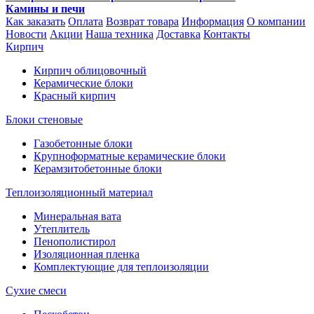
Камины и печи
Как заказать
Оплата
Возврат товара
Информация
О компании
Новости
Акции
Наша техника
Доставка
Контакты
Кирпич
Кирпич облицовочный
Керамические блоки
Красный кирпич
Блоки стеновые
Газобетонные блоки
Крупноформатные керамические блоки
Керамзитобетонные блоки
Теплоизоляционный материал
Минеральная вата
Утеплитель
Пенополистирол
Изоляционная пленка
Комплектующие для теплоизоляции
Сухие смеси