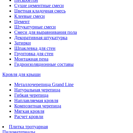
Пескобетон
Сухие цементные смеси
Цветная кладочная смесь
Клеевые смеси
Цемент
Штукатурные смеси
Смеси для выравнивания пола
Декоративная штукатурка
Затирки
Шпаклевка для стен
Грунтовка для стен
Монтажная пена
Гидроизоляционные составы
Кровля для крыши
Металлочерепица Grand Line
Натуральная черепица
Гибкая черепица
Наплавляемая кровля
Композитная черепица
Мягкая кровля
Расчет кровли
Плитка тротуарная
Пиломатериалы