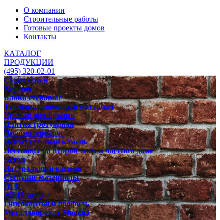
О компании
Строительные работы
Готовые проекты домов
Контакты
КАТАЛОГ
ПРОДУКЦИИ
(495) 320-02-01
Сухие смеси
Кирпич
Блоки стеновые
Теплоизоляционный материал
Кровля для крыши
Плитка тротуарная
Пиломатериалы
Искусственный камень
Лестницы на второй этаж в частном доме
Бетон
Натуральный камень
Сыпучие материалы
ПГП
ЖБИ заводы
Гипсокартон и профиль
Металлопрокат Москва