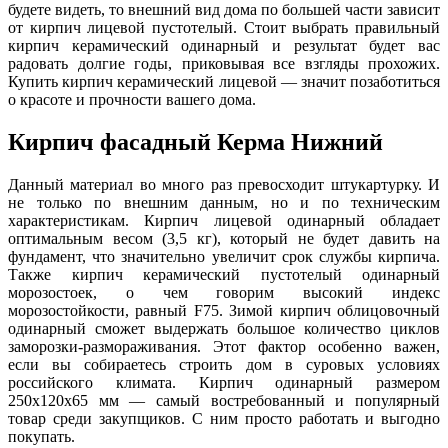
будете видеть, то внешний вид дома по большей части зависит
от кирпич лицевой пустотелый. Стоит выбрать правильный
кирпич керамический одинарный и результат будет вас
радовать долгие годы, приковывая все взгляды прохожих.
Купить кирпич керамический лицевой — значит позаботиться
о красоте и прочности вашего дома.
Кирпич фасадный Керма Нижний
Данный материал во много раз превосходит штукартурку. И
не только по внешним данным, но и по техническим
характеристикам. Кирпич лицевой одинарный обладает
оптимальным весом (3,5 кг), который не будет давить на
фундамент, что значительно увеличит срок службы кирпича.
Также кирпич керамический пустотелый одинарный
морозостоек, о чем говорим высокий индекс
морозостойкости, равный F75. Зимой кирпич облицовочный
одинарный сможет выдержать большое количество циклов
заморозки-размораживания. Этот фактор особенно важен,
если вы собираетесь строить дом в суровых условиях
российского климата. Кирпич одинарный размером
250х120х65 мм — самый востребованный и популярный
товар среди закупщиков. С ним просто работать и выгодно
покупать.