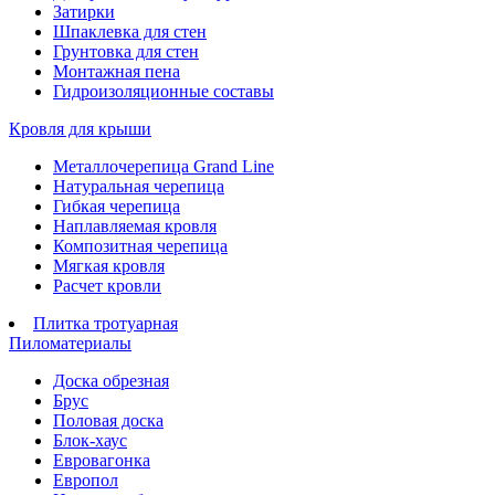
Затирки
Шпаклевка для стен
Грунтовка для стен
Монтажная пена
Гидроизоляционные составы
Кровля для крыши
Металлочерепица Grand Line
Натуральная черепица
Гибкая черепица
Наплавляемая кровля
Композитная черепица
Мягкая кровля
Расчет кровли
Плитка тротуарная
Пиломатериалы
Доска обрезная
Брус
Половая доска
Блок-хаус
Евровагонка
Европол