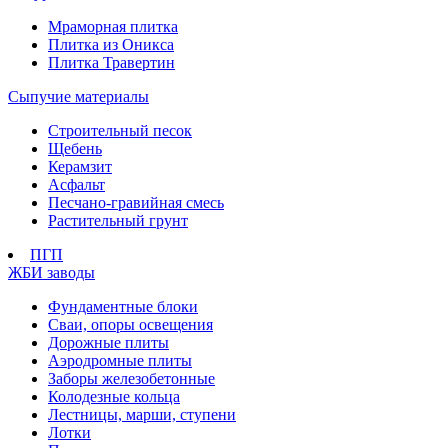
Мраморная плитка
Плитка из Оникса
Плитка Травертин
Сыпучие материалы
Строительный песок
Щебень
Керамзит
Асфальт
Песчано-гравийная смесь
Растительный грунт
ПГП
ЖБИ заводы
Фундаментные блоки
Сваи, опоры освещения
Дорожные плиты
Аэродромные плиты
Заборы железобетонные
Колодезные кольца
Лестницы, марши, ступени
Лотки