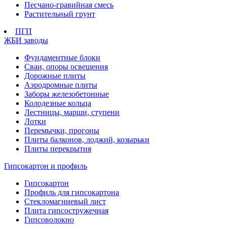
Песчано-гравийная смесь
Растительный грунт
ПГП
ЖБИ заводы
Фундаментные блоки
Сваи, опоры освещения
Дорожные плиты
Аэродромные плиты
Заборы железобетонные
Колодезные кольца
Лестницы, марши, ступени
Лотки
Перемычки, прогоны
Плиты балконов, лоджий, козырьки
Плиты перекрытия
Гипсокартон и профиль
Гипсокартон
Профиль для гипсокартона
Стекломагниевый лист
Плита гипсостружечная
Гипсоволокно