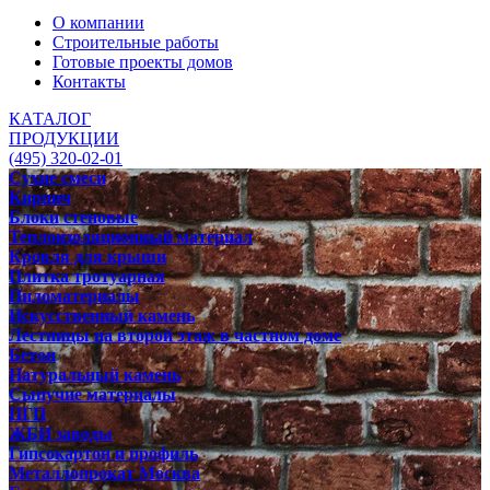
О компании
Строительные работы
Готовые проекты домов
Контакты
КАТАЛОГ
ПРОДУКЦИИ
(495) 320-02-01
Сухие смеси
Кирпич
Блоки стеновые
Теплоизоляционный материал
Кровля для крыши
Плитка тротуарная
Пиломатериалы
Искусственный камень
Лестницы на второй этаж в частном доме
Бетон
Натуральный камень
Сыпучие материалы
ПГП
ЖБИ заводы
Гипсокартон и профиль
Металлопрокат Москва