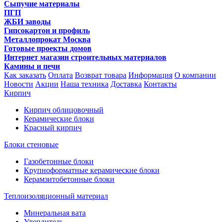
Сыпучие материалы
ПГП
ЖБИ заводы
Гипсокартон и профиль
Металлопрокат Москва
Готовые проекты домов
Интернет магазин строительных материалов
Камины и печи
Как заказать
Оплата
Возврат товара
Информация
О компании
Новости
Акции
Наша техника
Доставка
Контакты
Кирпич
Кирпич облицовочный
Керамические блоки
Красный кирпич
Блоки стеновые
Газобетонные блоки
Крупноформатные керамические блоки
Керамзитобетонные блоки
Теплоизоляционный материал
Минеральная вата
Утеплитель