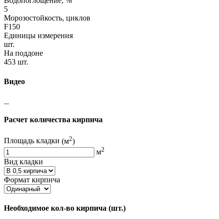
Водопоглощение, %
5
Морозостойкость, циклов
F150
Единицы измерения
шт.
На поддоне
453 шт.
Видео
Расчет количества кирпича
2
Площадь кладки
(м
)
2
м
Вид кладки
Формат кирпича
Необходимое кол-во кирпича
(шт.)