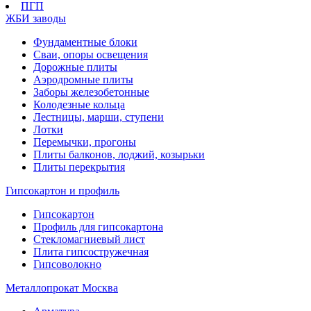
ПГП
ЖБИ заводы
Фундаментные блоки
Сваи, опоры освещения
Дорожные плиты
Аэродромные плиты
Заборы железобетонные
Колодезные кольца
Лестницы, марши, ступени
Лотки
Перемычки, прогоны
Плиты балконов, лоджий, козырьки
Плиты перекрытия
Гипсокартон и профиль
Гипсокартон
Профиль для гипсокартона
Стекломагниевый лист
Плита гипсостружечная
Гипсоволокно
Металлопрокат Москва