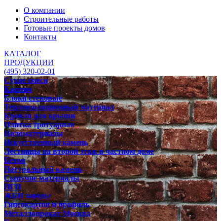
О компании
Строительные работы
Готовые проекты домов
Контакты
КАТАЛОГ
ПРОДУКЦИИ
(495) 320-02-01
Сухие смеси
Кирпич
Блоки стеновые
Теплоизоляционный материал
Кровля для крыши
Плитка тротуарная
Пиломатериалы
Искусственный камень
Лестницы на второй этаж в частном доме
Бетон
Натуральный камень
Сыпучие материалы
ПГП
ЖБИ заводы
Гипсокартон и профиль
Металлопрокат Москва