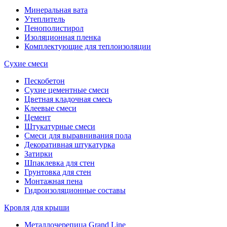
Минеральная вата
Утеплитель
Пенополистирол
Изоляционная пленка
Комплектующие для теплоизоляции
Сухие смеси
Пескобетон
Сухие цементные смеси
Цветная кладочная смесь
Клеевые смеси
Цемент
Штукатурные смеси
Смеси для выравнивания пола
Декоративная штукатурка
Затирки
Шпаклевка для стен
Грунтовка для стен
Монтажная пена
Гидроизоляционные составы
Кровля для крыши
Металлочерепица Grand Line