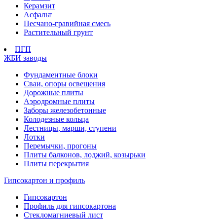
Керамзит
Асфальт
Песчано-гравийная смесь
Растительный грунт
ПГП
ЖБИ заводы
Фундаментные блоки
Сваи, опоры освещения
Дорожные плиты
Аэродромные плиты
Заборы железобетонные
Колодезные кольца
Лестницы, марши, ступени
Лотки
Перемычки, прогоны
Плиты балконов, лоджий, козырьки
Плиты перекрытия
Гипсокартон и профиль
Гипсокартон
Профиль для гипсокартона
Стекломагниевый лист