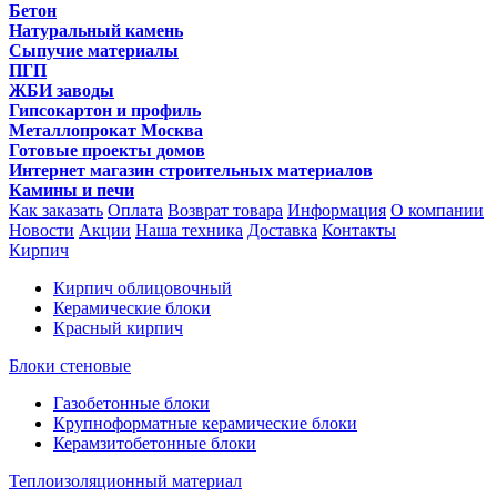
Бетон
Натуральный камень
Сыпучие материалы
ПГП
ЖБИ заводы
Гипсокартон и профиль
Металлопрокат Москва
Готовые проекты домов
Интернет магазин строительных материалов
Камины и печи
Как заказать
Оплата
Возврат товара
Информация
О компании
Новости
Акции
Наша техника
Доставка
Контакты
Кирпич
Кирпич облицовочный
Керамические блоки
Красный кирпич
Блоки стеновые
Газобетонные блоки
Крупноформатные керамические блоки
Керамзитобетонные блоки
Теплоизоляционный материал