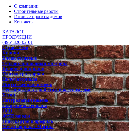
О компании
Строительные работы
Готовые проекты домов
Контакты
КАТАЛОГ
ПРОДУКЦИИ
(495) 320-02-01
Сухие смеси
Кирпич
Блоки стеновые
Теплоизоляционный материал
Кровля для крыши
Плитка тротуарная
Пиломатериалы
Искусственный камень
Лестницы на второй этаж в частном доме
Бетон
Натуральный камень
Сыпучие материалы
ПГП
ЖБИ заводы
Гипсокартон и профиль
Металлопрокат Москва