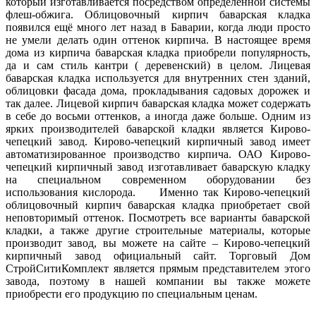
который изготавливается посредством определенной системы
флеш-обжига. Облицовочный кирпич баварская кладка
появился ещё много лет назад в Баварии, когда люди просто
не умели делать один оттенок кирпича. В настоящее время
дома из кирпича баварская кладка приобрели популярность,
да и сам стиль кантри ( деревенский) в целом. Лицевая
баварская кладка используется для внутренних стен зданий,
облицовки фасада дома, прокладывания садовых дорожек и
так далее. Лицевой кирпич баварская кладка может содержать
в себе до восьми оттенков, а иногда даже больше. Одним из
ярких производителей баварской кладки является Кирово-
чепецкий завод. Кирово-чепецкий кирпичный завод имеет
автоматизированное производство кирпича. ОАО Кирово-
чепецкий кирпичный завод изготавливает баварскую кладку
на специальном современном оборудовании без
использования кислорода. Именно так Кирово-чепецкий
облицовочный кирпич баварская кладка приобретает свой
неповторимый оттенок. Посмотреть все варианты баварской
кладки, а также другие строительные материалы, которые
производит завод, вы можете на сайте – Кирово-чепецкий
кирпичный завод официальный сайт. Торговый Дом
СтройСитиКомплект является прямым представителем этого
завода, поэтому в нашей компании вы также можете
приобрести его продукцию по специальным ценам.