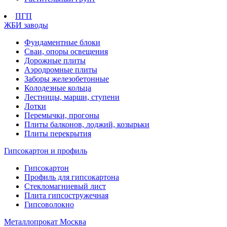
ПГП
ЖБИ заводы
Фундаментные блоки
Сваи, опоры освещения
Дорожные плиты
Аэродромные плиты
Заборы железобетонные
Колодезные кольца
Лестницы, марши, ступени
Лотки
Перемычки, прогоны
Плиты балконов, лоджий, козырьки
Плиты перекрытия
Гипсокартон и профиль
Гипсокартон
Профиль для гипсокартона
Стекломагниевый лист
Плита гипсостружечная
Гипсоволокно
Металлопрокат Москва