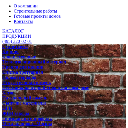
О компании
Строительные работы
Готовые проекты домов
Контакты
КАТАЛОГ
ПРОДУКЦИИ
(495) 320-02-01
Сухие смеси
Кирпич
Блоки стеновые
Теплоизоляционный материал
Кровля для крыши
Плитка тротуарная
Пиломатериалы
Искусственный камень
Лестницы на второй этаж в частном доме
Бетон
Натуральный камень
Сыпучие материалы
ПГП
ЖБИ заводы
Гипсокартон и профиль
Металлопрокат Москва