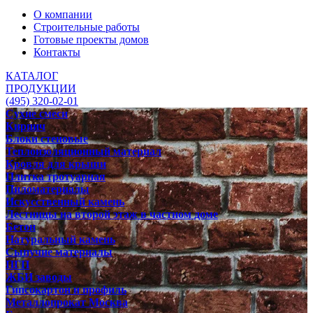
О компании
Строительные работы
Готовые проекты домов
Контакты
КАТАЛОГ
ПРОДУКЦИИ
(495) 320-02-01
Сухие смеси
Кирпич
Блоки стеновые
Теплоизоляционный материал
Кровля для крыши
Плитка тротуарная
Пиломатериалы
Искусственный камень
Лестницы на второй этаж в частном доме
Бетон
Натуральный камень
Сыпучие материалы
ПГП
ЖБИ заводы
Гипсокартон и профиль
Металлопрокат Москва