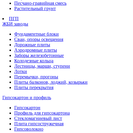
Песчано-гравийная смесь
Растительный грунт
ПГП
ЖБИ заводы
Фундаментные блоки
Сваи, опоры освещения
Дорожные плиты
Аэродромные плиты
Заборы железобетонные
Колодезные кольца
Лестницы, марши, ступени
Лотки
Перемычки, прогоны
Плиты балконов, лоджий, козырьки
Плиты перекрытия
Гипсокартон и профиль
Гипсокартон
Профиль для гипсокартона
Стекломагниевый лист
Плита гипсостружечная
Гипсоволокно