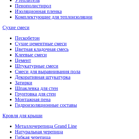
Утеплитель
Пенополистирол
Изоляционная пленка
Комплектующие для теплоизоляции
Сухие смеси
Пескобетон
Сухие цементные смеси
Цветная кладочная смесь
Клеевые смеси
Цемент
Штукатурные смеси
Смеси для выравнивания пола
Декоративная штукатурка
Затирки
Шпаклевка для стен
Грунтовка для стен
Монтажная пена
Гидроизоляционные составы
Кровля для крыши
Металлочерепица Grand Line
Натуральная черепица
Гибкая черепица