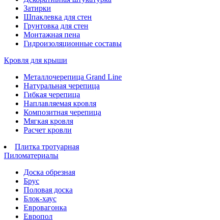
Затирки
Шпаклевка для стен
Грунтовка для стен
Монтажная пена
Гидроизоляционные составы
Кровля для крыши
Металлочерепица Grand Line
Натуральная черепица
Гибкая черепица
Наплавляемая кровля
Композитная черепица
Мягкая кровля
Расчет кровли
Плитка тротуарная
Пиломатериалы
Доска обрезная
Брус
Половая доска
Блок-хаус
Евровагонка
Европол