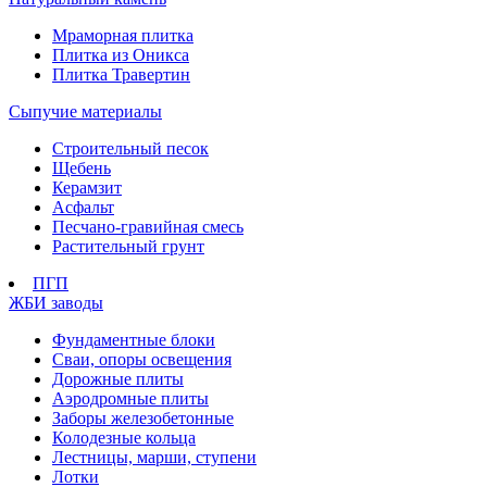
Мраморная плитка
Плитка из Оникса
Плитка Травертин
Сыпучие материалы
Строительный песок
Щебень
Керамзит
Асфальт
Песчано-гравийная смесь
Растительный грунт
ПГП
ЖБИ заводы
Фундаментные блоки
Сваи, опоры освещения
Дорожные плиты
Аэродромные плиты
Заборы железобетонные
Колодезные кольца
Лестницы, марши, ступени
Лотки