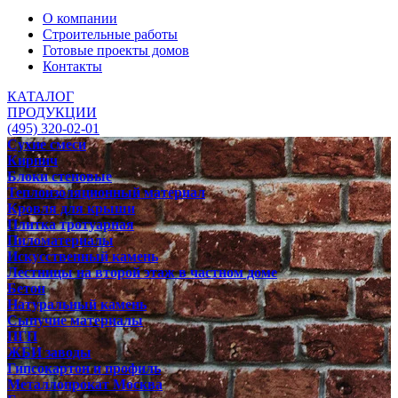
О компании
Строительные работы
Готовые проекты домов
Контакты
КАТАЛОГ
ПРОДУКЦИИ
(495) 320-02-01
Сухие смеси
Кирпич
Блоки стеновые
Теплоизоляционный материал
Кровля для крыши
Плитка тротуарная
Пиломатериалы
Искусственный камень
Лестницы на второй этаж в частном доме
Бетон
Натуральный камень
Сыпучие материалы
ПГП
ЖБИ заводы
Гипсокартон и профиль
Металлопрокат Москва