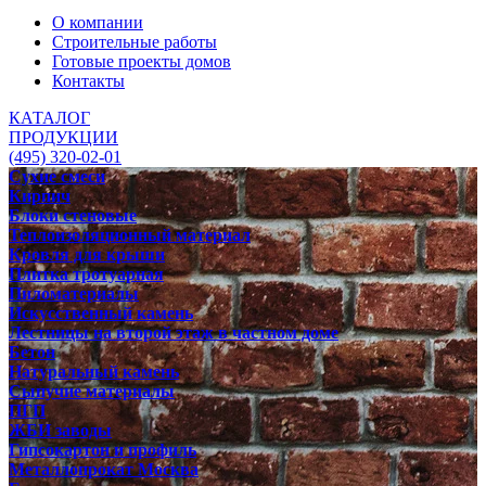
О компании
Строительные работы
Готовые проекты домов
Контакты
КАТАЛОГ
ПРОДУКЦИИ
(495) 320-02-01
Сухие смеси
Кирпич
Блоки стеновые
Теплоизоляционный материал
Кровля для крыши
Плитка тротуарная
Пиломатериалы
Искусственный камень
Лестницы на второй этаж в частном доме
Бетон
Натуральный камень
Сыпучие материалы
ПГП
ЖБИ заводы
Гипсокартон и профиль
Металлопрокат Москва