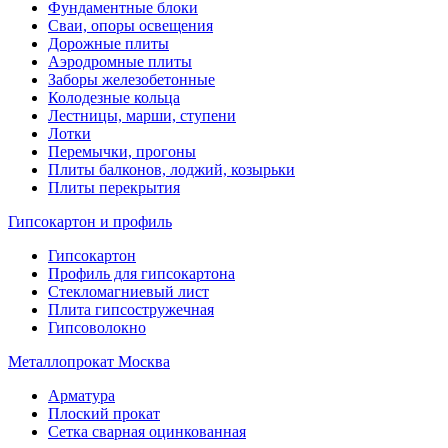
Фундаментные блоки
Сваи, опоры освещения
Дорожные плиты
Аэродромные плиты
Заборы железобетонные
Колодезные кольца
Лестницы, марши, ступени
Лотки
Перемычки, прогоны
Плиты балконов, лоджий, козырьки
Плиты перекрытия
Гипсокартон и профиль
Гипсокартон
Профиль для гипсокартона
Стекломагниевый лист
Плита гипсостружечная
Гипсоволокно
Металлопрокат Москва
Арматура
Плоский прокат
Сетка сварная оцинкованная