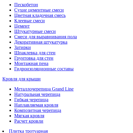
Пескобетон
Сухие цементные смеси
Цветная кладочная смесь
Клеевые смеси
Цемент
Штукатурные смеси
Смеси для выравнивания пола
Декоративная штукатурка
Затирки
Шпаклевка для стен
Грунтовка для стен
Монтажная пена
Гидроизоляционные составы
Кровля для крыши
Металлочерепица Grand Line
Натуральная черепица
Гибкая черепица
Наплавляемая кровля
Композитная черепица
Мягкая кровля
Расчет кровли
Плитка тротуарная