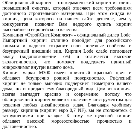
Облицовочный кирпич – это керамический кирпич из глины
повышенной очистки, который отвечает всем требованиям
достойного строительного материала. При этом скидка на
кирпич, цена которого на нашем сайте дешевле, чем у
конкурентов, позволит Вам недорого купить кирпич
высочайшего европейского качества.
Компания «СтройСитиКомплект» - официальный дилер Lode.
Импортный кирпич отлично подойдет для российского
климата и надолго сохранит свои полезные свойства и
безупречный внешний вид. Кирпич Lode слабо поглощает
влагу (водопоглощение 7%) и отличается высокой
экологичностью, что поможет поддержать приятный
микроклимат внутри вашего дома.
Кирпич марки М300 имеет приятный красный цвет и
обладает безупречно ровной поверхностью. Рифленый
кирпич не только выгодно подчеркнет геометрию вашего
дома, но и придаст ему благородный вид. Дом из кирпича
всегда выглядит красиво и современно, потому что
облицовочный кирпич является полезным инструментом для
решения любых дизайнерских задач. Благодаря удобному
размеру кирпича (кирпич евро 0,7 NF), вы не столкнетесь с
затруднениями при кладке. К тому же щелевой кирпич
обладает высокой морозостойкостью, прочностью и
долговечностью.