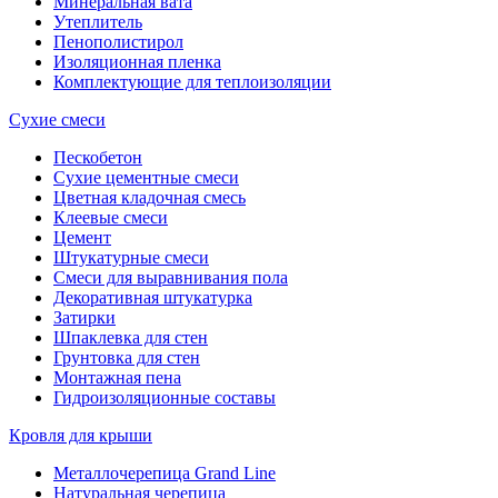
Минеральная вата
Утеплитель
Пенополистирол
Изоляционная пленка
Комплектующие для теплоизоляции
Сухие смеси
Пескобетон
Сухие цементные смеси
Цветная кладочная смесь
Клеевые смеси
Цемент
Штукатурные смеси
Смеси для выравнивания пола
Декоративная штукатурка
Затирки
Шпаклевка для стен
Грунтовка для стен
Монтажная пена
Гидроизоляционные составы
Кровля для крыши
Металлочерепица Grand Line
Натуральная черепица