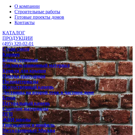
О компании
Строительные работы
Готовые проекты домов
Контакты
КАТАЛОГ
ПРОДУКЦИИ
(495) 320-02-01
Сухие смеси
Кирпич
Блоки стеновые
Теплоизоляционный материал
Кровля для крыши
Плитка тротуарная
Пиломатериалы
Искусственный камень
Лестницы на второй этаж в частном доме
Бетон
Натуральный камень
Сыпучие материалы
ПГП
ЖБИ заводы
Гипсокартон и профиль
Металлопрокат Москва