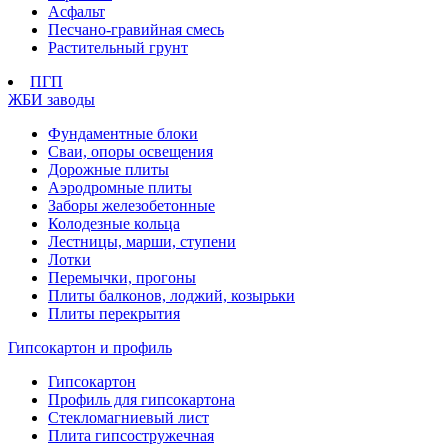
Асфальт
Песчано-гравийная смесь
Растительный грунт
ПГП
ЖБИ заводы
Фундаментные блоки
Сваи, опоры освещения
Дорожные плиты
Аэродромные плиты
Заборы железобетонные
Колодезные кольца
Лестницы, марши, ступени
Лотки
Перемычки, прогоны
Плиты балконов, лоджий, козырьки
Плиты перекрытия
Гипсокартон и профиль
Гипсокартон
Профиль для гипсокартона
Стекломагниевый лист
Плита гипсостружечная