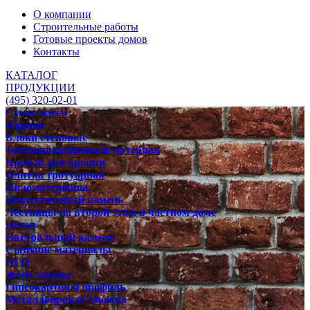
О компании
Строительные работы
Готовые проекты домов
Контакты
КАТАЛОГ
ПРОДУКЦИИ
(495) 320-02-01
Сухие смеси
Кирпич
Блоки стеновые
Теплоизоляционный материал
Кровля для крыши
Плитка тротуарная
Пиломатериалы
Искусственный камень
Лестницы на второй этаж в частном доме
Бетон
Натуральный камень
Сыпучие материалы
ПГП
ЖБИ заводы
Гипсокартон и профиль
Металлопрокат Москва