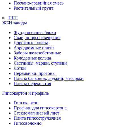
Песчано-гравийная смесь
Растительный грунт
ПГП
ЖБИ заводы
Фундаментные блоки
Сваи, опоры освещения
Дорожные плиты
Аэродромные плиты
Заборы железобетонные
Колодезные кольца
Лестницы, марши, ступени
Лотки
Перемычки, прогоны
Плиты балконов, лоджий, козырьки
Плиты перекрытия
Гипсокартон и профиль
Гипсокартон
Профиль для гипсокартона
Стекломагниевый лист
Плита гипсостружечная
Гипсоволокно