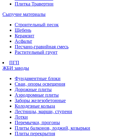
Плитка Травертин
Сыпучие материалы
Строительный песок
Щебень
Керамзит
Асфальт
Песчано-гравийная смесь
Растительный грунт
ПГП
ЖБИ заводы
Фундаментные блоки
Сваи, опоры освещения
Дорожные плиты
Аэродромные плиты
Заборы железобетонные
Колодезные кольца
Лестницы, марши, ступени
Лотки
Перемычки, прогоны
Плиты балконов, лоджий, козырьки
Плиты перекрытия