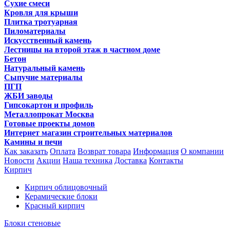
Сухие смеси
Кровля для крыши
Плитка тротуарная
Пиломатериалы
Искусственный камень
Лестницы на второй этаж в частном доме
Бетон
Натуральный камень
Сыпучие материалы
ПГП
ЖБИ заводы
Гипсокартон и профиль
Металлопрокат Москва
Готовые проекты домов
Интернет магазин строительных материалов
Камины и печи
Как заказать
Оплата
Возврат товара
Информация
О компании
Новости
Акции
Наша техника
Доставка
Контакты
Кирпич
Кирпич облицовочный
Керамические блоки
Красный кирпич
Блоки стеновые