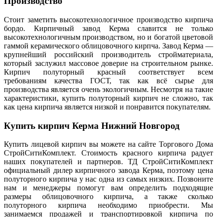
Производство
Стоит заметить высокотехнологичное производство кирпича
бордо. Кирпичный завод Керма славится не только
высокотехнологичным производством, но и богатой цветовой
гаммой керамического облицовочного кирпча. Завод Керма —
крупнейший российский производитель стройматериала,
который заслужил массовое доверие на строительном рынке.
Кирпич полуторный красный соответствует всем
требованиям качества ГОСТ, так как всё сырье для
производства является очень экологичным. Несмотря на такие
характеристики, купить полуторный кирпич не сложно, так
как цена кирпича является низкой и понравится покупателям.
Купить кирпич Керма Нижний Новгород
Купить лицевой кирпич вы можете на сайте Торгового Дома
СтройСитиКомплект. Стоимость красного кирпича радует
наших покупателей и партнеров. ТД СтройСитиКомплект
официальный дилер кирпичного завода Керма, поэтому цена
полуторного кирпича у нас одна из самых низких. Позвоните
нам и менеджеры помогут вам определить подходящие
размеры облицовочного кирпича, а также сколько
полуторного кирпича необходимо приобрести. Мы
занимаемся продажей и транспортировкой кирпича по