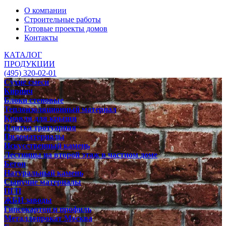
О компании
Строительные работы
Готовые проекты домов
Контакты
КАТАЛОГ
ПРОДУКЦИИ
(495) 320-02-01
Сухие смеси
Кирпич
Блоки стеновые
Теплоизоляционный материал
Кровля для крыши
Плитка тротуарная
Пиломатериалы
Искусственный камень
Лестницы на второй этаж в частном доме
Бетон
Натуральный камень
Сыпучие материалы
ПГП
ЖБИ заводы
Гипсокартон и профиль
Металлопрокат Москва