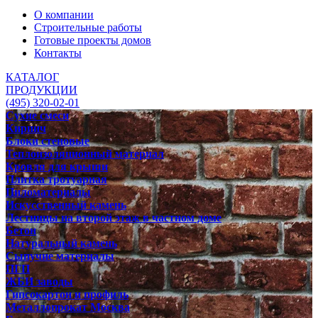
О компании
Строительные работы
Готовые проекты домов
Контакты
КАТАЛОГ
ПРОДУКЦИИ
(495) 320-02-01
Сухие смеси
Кирпич
Блоки стеновые
Теплоизоляционный материал
Кровля для крыши
Плитка тротуарная
Пиломатериалы
Искусственный камень
Лестницы на второй этаж в частном доме
Бетон
Натуральный камень
Сыпучие материалы
ПГП
ЖБИ заводы
Гипсокартон и профиль
Металлопрокат Москва