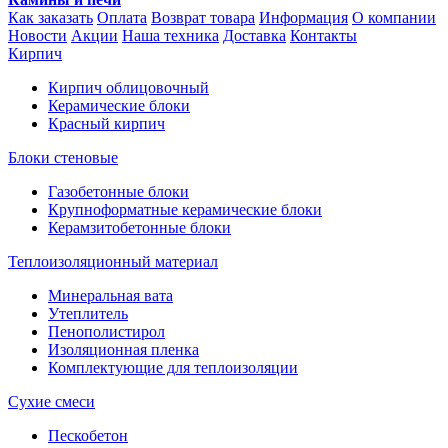
Как заказать
Оплата
Возврат товара
Информация
О компании
Новости
Акции
Наша техника
Доставка
Контакты
Кирпич
Кирпич облицовочный
Керамические блоки
Красный кирпич
Блоки стеновые
Газобетонные блоки
Крупноформатные керамические блоки
Керамзитобетонные блоки
Теплоизоляционный материал
Минеральная вата
Утеплитель
Пенополистирол
Изоляционная пленка
Комплектующие для теплоизоляции
Сухие смеси
Пескобетон