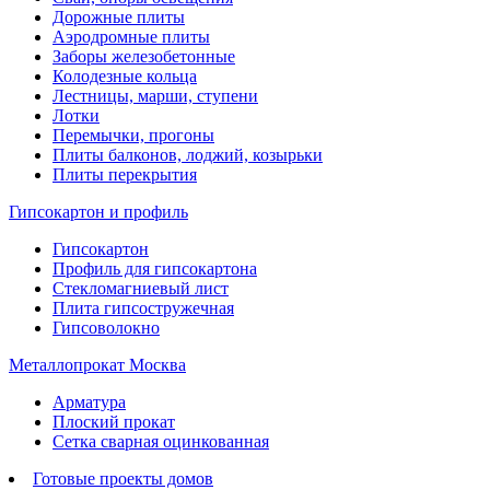
Дорожные плиты
Аэродромные плиты
Заборы железобетонные
Колодезные кольца
Лестницы, марши, ступени
Лотки
Перемычки, прогоны
Плиты балконов, лоджий, козырьки
Плиты перекрытия
Гипсокартон и профиль
Гипсокартон
Профиль для гипсокартона
Стекломагниевый лист
Плита гипсостружечная
Гипсоволокно
Металлопрокат Москва
Арматура
Плоский прокат
Сетка сварная оцинкованная
Готовые проекты домов