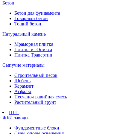
Бетон
Бетон для фундамента
Товарный бетон
Тощий бетон
Натуральный камень
Мраморная плитка
Плитка из Оникса
Плитка Травертин
Сыпучие материалы
Строительный песок
Щебень
Керамзит
Асфальт
Песчано-гравийная смесь
Растительный грунт
ПГП
ЖБИ заводы
Фундаментные блоки
Сваи, опоры освещения