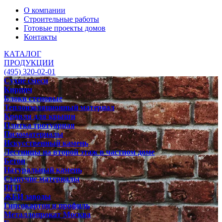
О компании
Строительные работы
Готовые проекты домов
Контакты
КАТАЛОГ
ПРОДУКЦИИ
(495) 320-02-01
Сухие смеси
Кирпич
Блоки стеновые
Теплоизоляционный материал
Кровля для крыши
Плитка тротуарная
Пиломатериалы
Искусственный камень
Лестницы на второй этаж в частном доме
Бетон
Натуральный камень
Сыпучие материалы
ПГП
ЖБИ заводы
Гипсокартон и профиль
Металлопрокат Москва