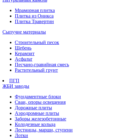
Мраморная плитка
Плитка из Оникса
Плитка Травертин
Сыпучие материалы
Строительный песок
Щебень
Керамзит
Асфальт
Песчано-гравийная смесь
Растительный грунт
ПГП
ЖБИ заводы
Фундаментные блоки
Сваи, опоры освещения
Дорожные плиты
Аэродромные плиты
Заборы железобетонные
Колодезные кольца
Лестницы, марши, ступени
Лотки