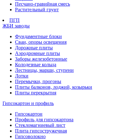
Песчано-гравийная смесь
Растительный грунт
ПГП
ЖБИ заводы
Фундаментные блоки
Сваи, опоры освещения
Дорожные плиты
Аэродромные плиты
Заборы железобетонные
Колодезные кольца
Лестницы, марши, ступени
Лотки
Перемычки, прогоны
Плиты балконов, лоджий, козырьки
Плиты перекрытия
Гипсокартон и профиль
Гипсокартон
Профиль для гипсокартона
Стекломагниевый лист
Плита гипсостружечная
Гипсоволокно