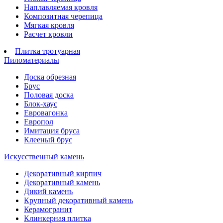
Наплавляемая кровля
Композитная черепица
Мягкая кровля
Расчет кровли
Плитка тротуарная
Пиломатериалы
Доска обрезная
Брус
Половая доска
Блок-хаус
Евровагонка
Европол
Имитация бруса
Клееный брус
Искусственный камень
Декоративный кирпич
Декоративный камень
Дикий камень
Крупный декоративный камень
Керамогранит
Клинкерная плитка