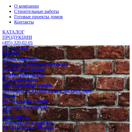
О компании
Строительные работы
Готовые проекты домов
Контакты
КАТАЛОГ
ПРОДУКЦИИ
(495) 320-02-01
Сухие смеси
Кирпич
Блоки стеновые
Теплоизоляционный материал
Кровля для крыши
Плитка тротуарная
Пиломатериалы
Искусственный камень
Лестницы на второй этаж в частном доме
Бетон
Натуральный камень
Сыпучие материалы
ПГП
ЖБИ заводы
Гипсокартон и профиль
Металлопрокат Москва