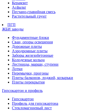
Керамзит
Асфальт
Песчано-гравийная смесь
Растительный грунт
ПГП
ЖБИ заводы
Фундаментные блоки
Сваи, опоры освещения
Дорожные плиты
Аэродромные плиты
Заборы железобетонные
Колодезные кольца
Лестницы, марши, ступени
Лотки
Перемычки, прогоны
Плиты балконов, лоджий, козырьки
Плиты перекрытия
Гипсокартон и профиль
Гипсокартон
Профиль для гипсокартона
Стекломагниевый лист