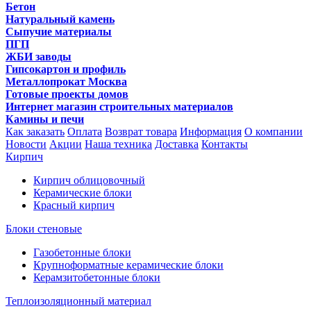
Бетон
Натуральный камень
Сыпучие материалы
ПГП
ЖБИ заводы
Гипсокартон и профиль
Металлопрокат Москва
Готовые проекты домов
Интернет магазин строительных материалов
Камины и печи
Как заказать
Оплата
Возврат товара
Информация
О компании
Новости
Акции
Наша техника
Доставка
Контакты
Кирпич
Кирпич облицовочный
Керамические блоки
Красный кирпич
Блоки стеновые
Газобетонные блоки
Крупноформатные керамические блоки
Керамзитобетонные блоки
Теплоизоляционный материал