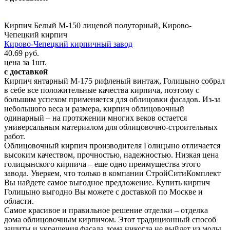
Кирпич Белый М-150 лицевой полуторный, Кирово-
Чепецкий кирпич
Кирово-Чепецкий кирпичный завод
40.69 руб.
цена за 1шт.
с доставкой
Кирпич янтарный М-175 рифленый винтаж, Голицыно собрал
в себе все положительные качества кирпича, поэтому с
большим успехом применяется для облицовки фасадов. Из-за
небольшого веса и размера, кирпич облицовочный
одинарный – на протяжении многих веков остается
универсальным материалом для облицовочно-строительных
работ.
Облицовочный кирпич производителя Голицыно отличается
высоким качеством, прочностью, надежностью. Низкая цена
голицынского кирпича – еще одно преимущества этого
завода. Уверяем, что только в компании СтройСитиКомплект
Вы найдете самое выгодное предложение. Купить кирпич
Голицыно выгодно Вы можете с доставкой по Москве и
области.
Самое красивое и правильное решение отделки – отделка
дома облицовочным кирпичом. Этот традиционный способ
защиты и украшения фасада дома никогда не выйдет из моды.