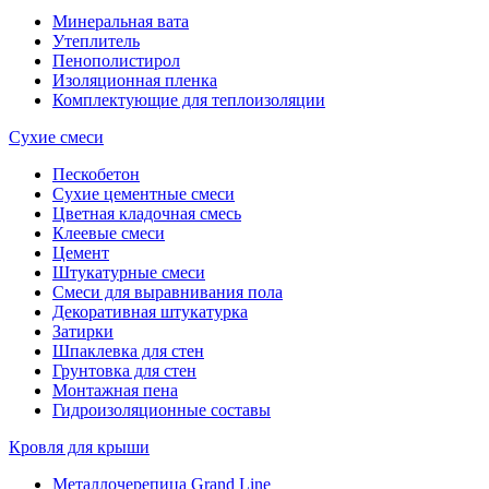
Минеральная вата
Утеплитель
Пенополистирол
Изоляционная пленка
Комплектующие для теплоизоляции
Сухие смеси
Пескобетон
Сухие цементные смеси
Цветная кладочная смесь
Клеевые смеси
Цемент
Штукатурные смеси
Смеси для выравнивания пола
Декоративная штукатурка
Затирки
Шпаклевка для стен
Грунтовка для стен
Монтажная пена
Гидроизоляционные составы
Кровля для крыши
Металлочерепица Grand Line