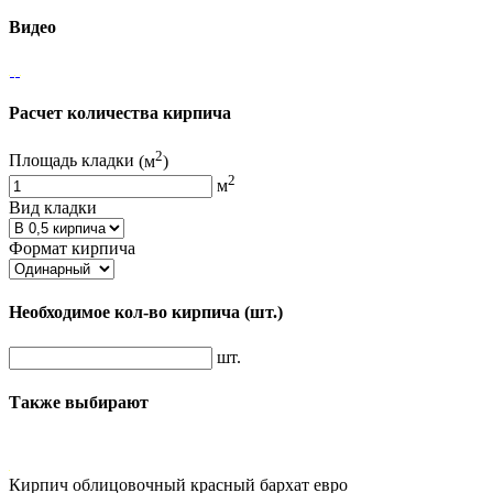
Видео
Расчет количества кирпича
2
Площадь кладки
(м
)
2
м
Вид кладки
Формат кирпича
Необходимое кол-во кирпича
(шт.)
шт.
Также выбирают
Кирпич облицовочный красный бархат евро