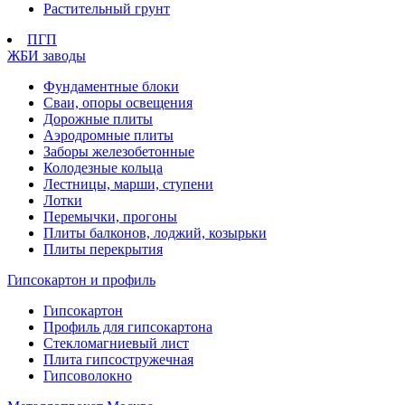
Растительный грунт
ПГП
ЖБИ заводы
Фундаментные блоки
Сваи, опоры освещения
Дорожные плиты
Аэродромные плиты
Заборы железобетонные
Колодезные кольца
Лестницы, марши, ступени
Лотки
Перемычки, прогоны
Плиты балконов, лоджий, козырьки
Плиты перекрытия
Гипсокартон и профиль
Гипсокартон
Профиль для гипсокартона
Стекломагниевый лист
Плита гипсостружечная
Гипсоволокно