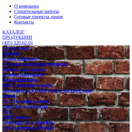
О компании
Строительные работы
Готовые проекты домов
Контакты
КАТАЛОГ
ПРОДУКЦИИ
(495) 320-02-01
Сухие смеси
Кирпич
Блоки стеновые
Теплоизоляционный материал
Кровля для крыши
Плитка тротуарная
Пиломатериалы
Искусственный камень
Лестницы на второй этаж в частном доме
Бетон
Натуральный камень
Сыпучие материалы
ПГП
ЖБИ заводы
Гипсокартон и профиль
Металлопрокат Москва