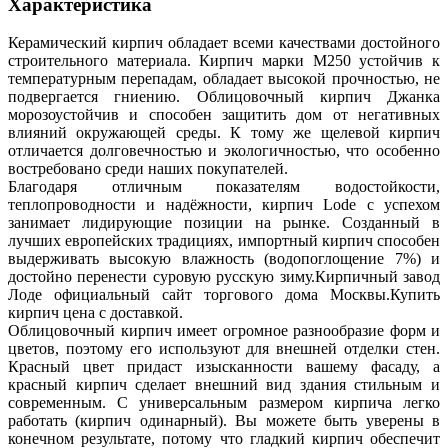
Характеристика
Керамический кирпич обладает всеми качествами достойного
строительного материала. Кирпич марки М250 устойчив к
температурным перепадам, обладает высокой прочностью, не
подвергается гниению. Облицовочный кирпич Джанка
морозоустойчив и способен защитить дом от негативных
влияний окружающей среды. К тому же щелевой кирпич
отличается долговечностью и экологичностью, что особенно
востребовано среди наших покупателей.
Благодаря отличным показателям водостойкости,
теплопроводности и надёжности, кирпич Lode с успехом
занимает лидирующие позиции на рынке. Созданный в
лучших европейских традициях, импортный кирпич способен
выдерживать высокую влажность (водопоглощение 7%) и
достойно перенести суровую русскую зиму.Кирпичный завод
Лоде официальный сайт торгового дома Москвы.Купить
кирпич цена с доставкой.
Облицовочный кирпич имеет огромное разнообразие форм и
цветов, поэтому его используют для внешней отделки стен.
Красный цвет придаст изысканности вашему фасаду, а
красный кирпич сделает внешний вид здания стильным и
современным. С универсальным размером кирпича легко
работать (кирпич одинарный). Вы можете быть уверены в
конечном результате, потому что гладкий кирпич обеспечит