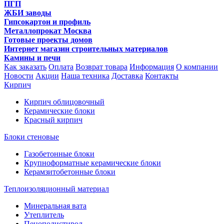
ПГП
ЖБИ заводы
Гипсокартон и профиль
Металлопрокат Москва
Готовые проекты домов
Интернет магазин строительных материалов
Камины и печи
Как заказать
Оплата
Возврат товара
Информация
О компании
Новости
Акции
Наша техника
Доставка
Контакты
Кирпич
Кирпич облицовочный
Керамические блоки
Красный кирпич
Блоки стеновые
Газобетонные блоки
Крупноформатные керамические блоки
Керамзитобетонные блоки
Теплоизоляционный материал
Минеральная вата
Утеплитель
Пенополистирол