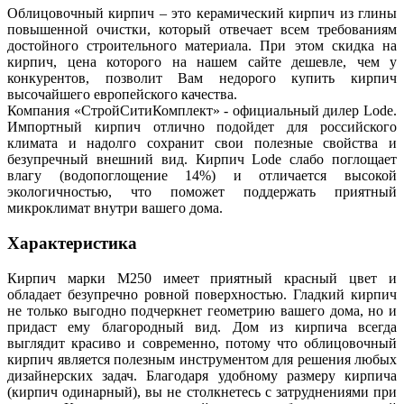
Облицовочный кирпич – это керамический кирпич из глины
повышенной очистки, который отвечает всем требованиям
достойного строительного материала. При этом скидка на
кирпич, цена которого на нашем сайте дешевле, чем у
конкурентов, позволит Вам недорого купить кирпич
высочайшего европейского качества.
Компания «СтройСитиКомплект» - официальный дилер Lode.
Импортный кирпич отлично подойдет для российского
климата и надолго сохранит свои полезные свойства и
безупречный внешний вид. Кирпич Lode слабо поглощает
влагу (водопоглощение 14%) и отличается высокой
экологичностью, что поможет поддержать приятный
микроклимат внутри вашего дома.
Характеристика
Кирпич марки М250 имеет приятный красный цвет и
обладает безупречно ровной поверхностью. Гладкий кирпич
не только выгодно подчеркнет геометрию вашего дома, но и
придаст ему благородный вид. Дом из кирпича всегда
выглядит красиво и современно, потому что облицовочный
кирпич является полезным инструментом для решения любых
дизайнерских задач. Благодаря удобному размеру кирпича
(кирпич одинарный), вы не столкнетесь с затруднениями при