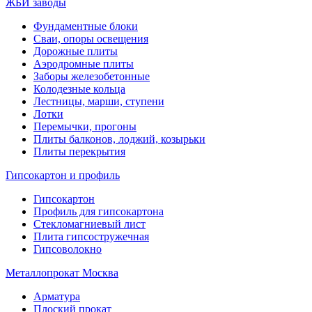
ЖБИ заводы
Фундаментные блоки
Сваи, опоры освещения
Дорожные плиты
Аэродромные плиты
Заборы железобетонные
Колодезные кольца
Лестницы, марши, ступени
Лотки
Перемычки, прогоны
Плиты балконов, лоджий, козырьки
Плиты перекрытия
Гипсокартон и профиль
Гипсокартон
Профиль для гипсокартона
Стекломагниевый лист
Плита гипсостружечная
Гипсоволокно
Металлопрокат Москва
Арматура
Плоский прокат