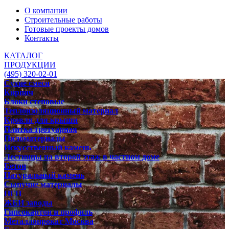
О компании
Строительные работы
Готовые проекты домов
Контакты
КАТАЛОГ
ПРОДУКЦИИ
(495) 320-02-01
Сухие смеси
Кирпич
Блоки стеновые
Теплоизоляционный материал
Кровля для крыши
Плитка тротуарная
Пиломатериалы
Искусственный камень
Лестницы на второй этаж в частном доме
Бетон
Натуральный камень
Сыпучие материалы
ПГП
ЖБИ заводы
Гипсокартон и профиль
Металлопрокат Москва