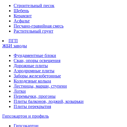
Строительный песок
Щебень
Керамзит
Асфальт
Песчано-гравийная смесь
Растительный грунт
ПГП
ЖБИ заводы
Фундаментные блоки
Сваи, опоры освещения
Дорожные плиты
Аэродромные плиты
Заборы железобетонные
Колодезные кольца
Лестницы, марши, ступени
Лотки
Перемычки, прогоны
Плиты балконов, лоджий, козырьки
Плиты перекрытия
Гипсокартон и профиль
Гипсокартон