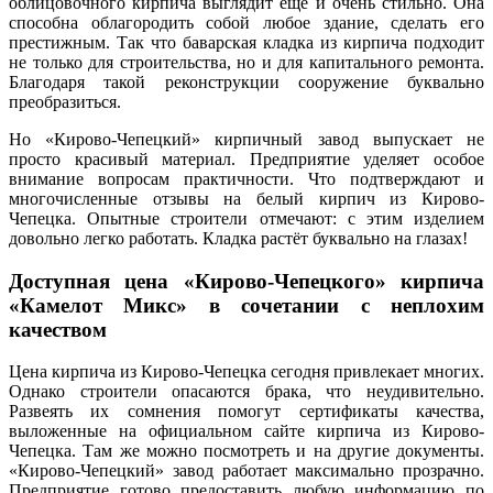
облицовочного кирпича выглядит ещё и очень стильно. Она
способна облагородить собой любое здание, сделать его
престижным. Так что баварская кладка из кирпича подходит
не только для строительства, но и для капитального ремонта.
Благодаря такой реконструкции сооружение буквально
преобразиться.
Но «Кирово-Чепецкий» кирпичный завод выпускает не
просто красивый материал. Предприятие уделяет особое
внимание вопросам практичности. Что подтверждают и
многочисленные отзывы на белый кирпич из Кирово-
Чепецка. Опытные строители отмечают: с этим изделием
довольно легко работать. Кладка растёт буквально на глазах!
Доступная цена «Кирово-Чепецкого» кирпича
«Камелот Микс» в сочетании с неплохим
качеством
Цена кирпича из Кирово-Чепецка сегодня привлекает многих.
Однако строители опасаются брака, что неудивительно.
Развеять их сомнения помогут сертификаты качества,
выложенные на официальном сайте кирпича из Кирово-
Чепецка. Там же можно посмотреть и на другие документы.
«Кирово-Чепецкий» завод работает максимально прозрачно.
Предприятие готово предоставить любую информацию по