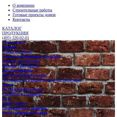
О компании
Строительные работы
Готовые проекты домов
Контакты
КАТАЛОГ
ПРОДУКЦИИ
(495) 320-02-01
Сухие смеси
Кирпич
Блоки стеновые
Теплоизоляционный материал
Кровля для крыши
Плитка тротуарная
Пиломатериалы
Искусственный камень
Лестницы на второй этаж в частном доме
Бетон
Натуральный камень
Сыпучие материалы
ПГП
ЖБИ заводы
Гипсокартон и профиль
Металлопрокат Москва