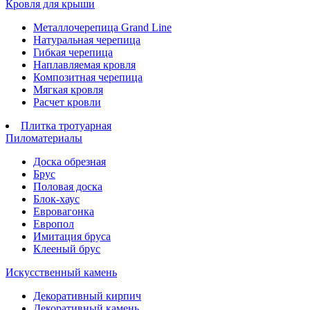
Кровля для крыши
Металлочерепица Grand Line
Натуральная черепица
Гибкая черепица
Наплавляемая кровля
Композитная черепица
Мягкая кровля
Расчет кровли
Плитка тротуарная
Пиломатериалы
Доска обрезная
Брус
Половая доска
Блок-хаус
Евровагонка
Европол
Имитация бруса
Клееный брус
Искусственный камень
Декоративный кирпич
Декоративный камень