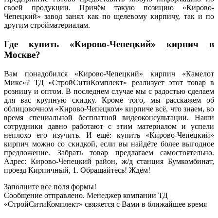
своей продукции. Причём такую позицию «Кирово-
Чепецкий» завод занял как по щелевому кирпичу, так и по
другим стройматериалам.
Где купить «Кирово-Чепецкий» кирпич в
Москве?
Вам понадобился «Кирово-Чепецкий» кирпич «Камелот
Микс»? ТД «СтройСитиКомплект» реализует этот товар в
розницу и оптом. В последнем случае мы с радостью сделаем
для вас крупную скидку. Кроме того, мы расскажем об
облицовочном «Кирово-Чепецком» кирпиче всё, что знаем, во
время специальной бесплатной видеоконсультации. Наши
сотрудники давно работают с этим материалом и успели
неплохо его изучить. И ещё: купить «Кирово-Чепецкий»
кирпич можно со скидкой, если вы найдёте более выгодное
предложение. Забрать товар предлагаем самостоятельно.
Адрес: Кирово-Чепецкий район, ж/д станция Бумкомбинат,
проезд Кирпичный, 1. Обращайтесь! Ждём!
Заполните все поля формы!
Сообщение отправлено. Менеджер компании ТД
«СтройСитиКомплект» свяжется с Вами в ближайшее время