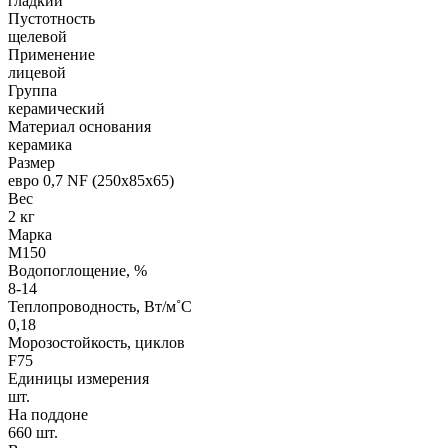
гладкий
Пустотность
щелевой
Применение
лицевой
Группа
керамический
Материал основания
керамика
Размер
евро 0,7 NF (250х85х65)
Вес
2 кг
Марка
М150
Водопоглощение, %
8-14
Теплопроводность, Вт/м˚С
0,18
Морозостойкость, циклов
F75
Единицы измерения
шт.
На поддоне
660 шт.