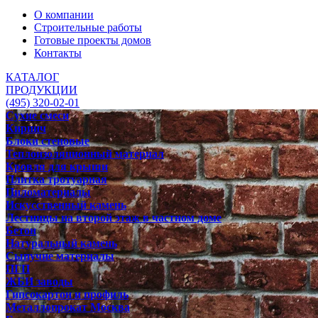
О компании
Строительные работы
Готовые проекты домов
Контакты
КАТАЛОГ
ПРОДУКЦИИ
(495) 320-02-01
Сухие смеси
Кирпич
Блоки стеновые
Теплоизоляционный материал
Кровля для крыши
Плитка тротуарная
Пиломатериалы
Искусственный камень
Лестницы на второй этаж в частном доме
Бетон
Натуральный камень
Сыпучие материалы
ПГП
ЖБИ заводы
Гипсокартон и профиль
Металлопрокат Москва