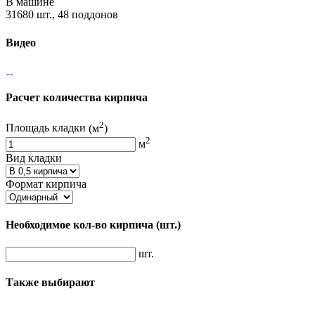
В машине
31680 шт., 48 поддонов
Видео
Расчет количества кирпича
2
Площадь кладки
(м
)
2
м
Вид кладки
Формат кирпича
Необходимое кол-во кирпича
(шт.)
шт.
Также выбирают