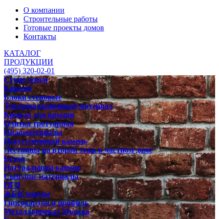
О компании
Строительные работы
Готовые проекты домов
Контакты
КАТАЛОГ
ПРОДУКЦИИ
(495) 320-02-01
Сухие смеси
Кирпич
Блоки стеновые
Теплоизоляционный материал
Кровля для крыши
Плитка тротуарная
Пиломатериалы
Искусственный камень
Лестницы на второй этаж в частном доме
Бетон
Натуральный камень
Сыпучие материалы
ПГП
ЖБИ заводы
Гипсокартон и профиль
Металлопрокат Москва