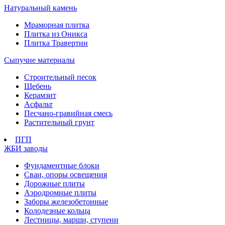
Натуральный камень
Мраморная плитка
Плитка из Оникса
Плитка Травертин
Сыпучие материалы
Строительный песок
Щебень
Керамзит
Асфальт
Песчано-гравийная смесь
Растительный грунт
ПГП
ЖБИ заводы
Фундаментные блоки
Сваи, опоры освещения
Дорожные плиты
Аэродромные плиты
Заборы железобетонные
Колодезные кольца
Лестницы, марши, ступени