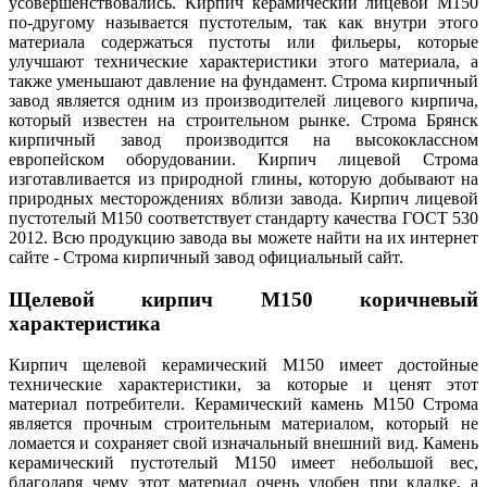
усовершенствовались. Кирпич керамический лицевой М150
по-другому называется пустотелым, так как внутри этого
материала содержаться пустоты или фильеры, которые
улучшают технические характеристики этого материала, а
также уменьшают давление на фундамент. Строма кирпичный
завод является одним из производителей лицевого кирпича,
который известен на строительном рынке. Строма Брянск
кирпичный завод производится на высококлассном
европейском оборудовании. Кирпич лицевой Строма
изготавливается из природной глины, которую добывают на
природных месторождениях вблизи завода. Кирпич лицевой
пустотелый М150 соответствует стандарту качества ГОСТ 530
2012. Всю продукцию завода вы можете найти на их интернет
сайте - Строма кирпичный завод официальный сайт.
Щелевой кирпич М150 коричневый
характеристика
Кирпич щелевой керамический М150 имеет достойные
технические характеристики, за которые и ценят этот
материал потребители. Керамический камень М150 Строма
является прочным строительным материалом, который не
ломается и сохраняет свой изначальный внешний вид. Камень
керамический пустотелый М150 имеет небольшой вес,
благодаря чему этот материал очень удобен при кладке, а