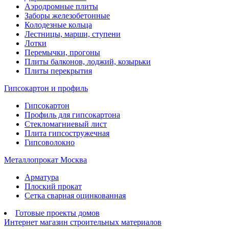
Аэродромные плиты
Заборы железобетонные
Колодезные кольца
Лестницы, марши, ступени
Лотки
Перемычки, прогоны
Плиты балконов, лоджий, козырьки
Плиты перекрытия
Гипсокартон и профиль
Гипсокартон
Профиль для гипсокартона
Стекломагниевый лист
Плита гипсостружечная
Гипсоволокно
Металлопрокат Москва
Арматура
Плоский прокат
Сетка сварная оцинкованная
Готовые проекты домов
Интернет магазин строительных материалов