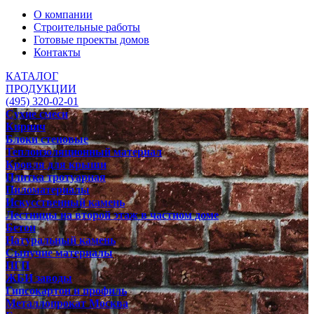
О компании
Строительные работы
Готовые проекты домов
Контакты
КАТАЛОГ
ПРОДУКЦИИ
(495) 320-02-01
Сухие смеси
Кирпич
Блоки стеновые
Теплоизоляционный материал
Кровля для крыши
Плитка тротуарная
Пиломатериалы
Искусственный камень
Лестницы на второй этаж в частном доме
Бетон
Натуральный камень
Сыпучие материалы
ПГП
ЖБИ заводы
Гипсокартон и профиль
Металлопрокат Москва