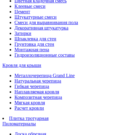
Цветная кладочная смесь
Клеевые смеси
Цемент
Штукатурные смеси
Смеси для выравнивания пола
Декоративная штукатурка
Затирки
Шпаклевка для стен
Грунтовка для стен
Монтажная пена
Гидроизоляционные составы
Кровля для крыши
Металлочерепица Grand Line
Натуральная черепица
Гибкая черепица
Наплавляемая кровля
Композитная черепица
Мягкая кровля
Расчет кровли
Плитка тротуарная
Пиломатериалы
Доска обрезная