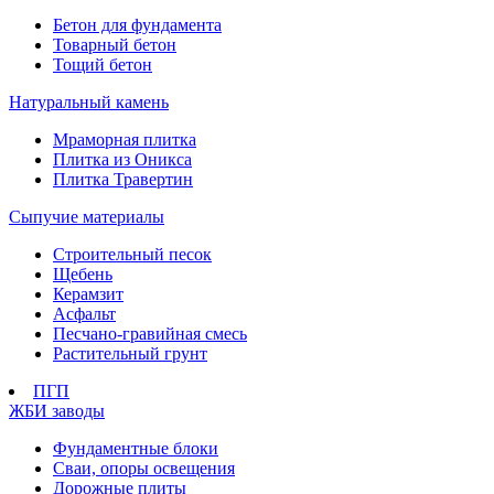
Бетон для фундамента
Товарный бетон
Тощий бетон
Натуральный камень
Мраморная плитка
Плитка из Оникса
Плитка Травертин
Сыпучие материалы
Строительный песок
Щебень
Керамзит
Асфальт
Песчано-гравийная смесь
Растительный грунт
ПГП
ЖБИ заводы
Фундаментные блоки
Сваи, опоры освещения
Дорожные плиты