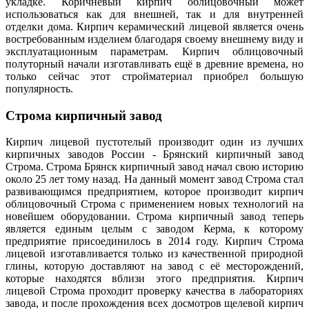
укладке. Коричневый кирпич облицовочный может
использоваться как для внешней, так и для внутренней
отделки дома. Кирпич керамический лицевой является очень
востребованным изделием благодаря своему внешнему виду и
эксплуатационным параметрам. Кирпич облицовочный
полуторный начали изготавливать ещё в древние времена, но
только сейчас этот стройматериал приобрел большую
популярность.
Строма кирпичный завод
Кирпич лицевой пустотелый производит один из лучших
кирпичных заводов России - Брянский кирпичный завод
Строма. Строма Брянск кирпичный завод начал свою историю
около 25 лет тому назад. На данный момент завод Строма стал
развивающимся предприятием, которое производит кирпич
облицовочный Строма с применением новых технологий на
новейшем оборудовании. Строма кирпичный завод теперь
является единым целым с заводом Керма, к которому
предприятие присоединилось в 2014 году. Кирпич Строма
лицевой изготавливается только из качественной природной
глины, которую доставляют на завод с её месторождений,
которые находятся вблизи этого предприятия. Кирпич
лицевой Строма проходит проверку качества в лабораториях
завода, и после прохождения всех досмотров щелевой кирпич