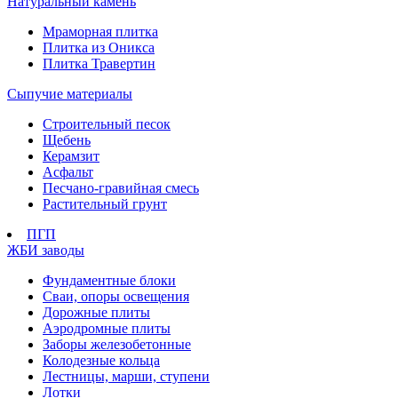
Натуральный камень
Мраморная плитка
Плитка из Оникса
Плитка Травертин
Сыпучие материалы
Строительный песок
Щебень
Керамзит
Асфальт
Песчано-гравийная смесь
Растительный грунт
ПГП
ЖБИ заводы
Фундаментные блоки
Сваи, опоры освещения
Дорожные плиты
Аэродромные плиты
Заборы железобетонные
Колодезные кольца
Лестницы, марши, ступени
Лотки