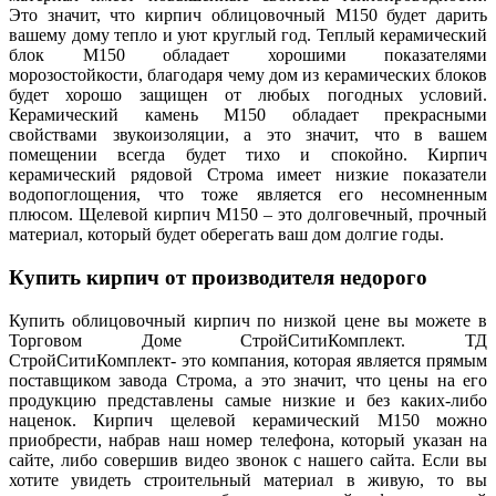
Это значит, что кирпич облицовочный М150 будет дарить
вашему дому тепло и уют круглый год. Теплый керамический
блок М150 обладает хорошими показателями
морозостойкости, благодаря чему дом из керамических блоков
будет хорошо защищен от любых погодных условий.
Керамический камень М150 обладает прекрасными
свойствами звукоизоляции, а это значит, что в вашем
помещении всегда будет тихо и спокойно. Кирпич
керамический рядовой Строма имеет низкие показатели
водопоглощения, что тоже является его несомненным
плюсом. Щелевой кирпич М150 – это долговечный, прочный
материал, который будет оберегать ваш дом долгие годы.
Купить кирпич от производителя недорого
Купить облицовочный кирпич по низкой цене вы можете в
Торговом Доме СтройСитиКомплект. ТД
СтройСитиКомплект- это компания, которая является прямым
поставщиком завода Строма, а это значит, что цены на его
продукцию представлены самые низкие и без каких-либо
наценок. Кирпич щелевой керамический М150 можно
приобрести, набрав наш номер телефона, который указан на
сайте, либо совершив видео звонок с нашего сайта. Если вы
хотите увидеть строительный материал в живую, то вы