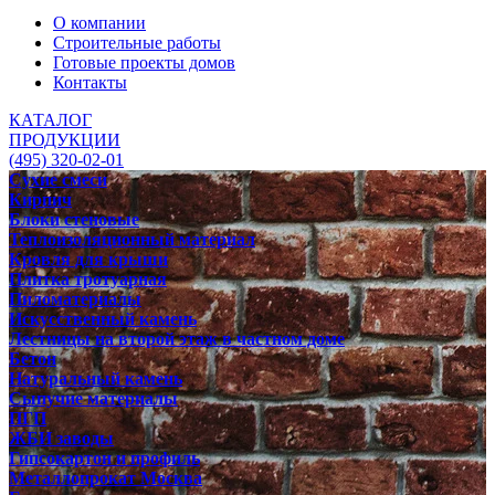
О компании
Строительные работы
Готовые проекты домов
Контакты
КАТАЛОГ
ПРОДУКЦИИ
(495) 320-02-01
Сухие смеси
Кирпич
Блоки стеновые
Теплоизоляционный материал
Кровля для крыши
Плитка тротуарная
Пиломатериалы
Искусственный камень
Лестницы на второй этаж в частном доме
Бетон
Натуральный камень
Сыпучие материалы
ПГП
ЖБИ заводы
Гипсокартон и профиль
Металлопрокат Москва