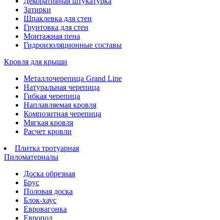
Декоративная штукатурка
Затирки
Шпаклевка для стен
Грунтовка для стен
Монтажная пена
Гидроизоляционные составы
Кровля для крыши
Металлочерепица Grand Line
Натуральная черепица
Гибкая черепица
Наплавляемая кровля
Композитная черепица
Мягкая кровля
Расчет кровли
Плитка тротуарная
Пиломатериалы
Доска обрезная
Брус
Половая доска
Блок-хаус
Евровагонка
Европол