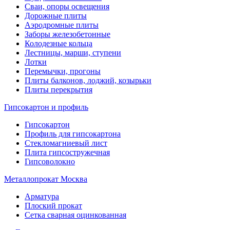
Сваи, опоры освещения
Дорожные плиты
Аэродромные плиты
Заборы железобетонные
Колодезные кольца
Лестницы, марши, ступени
Лотки
Перемычки, прогоны
Плиты балконов, лоджий, козырьки
Плиты перекрытия
Гипсокартон и профиль
Гипсокартон
Профиль для гипсокартона
Стекломагниевый лист
Плита гипсостружечная
Гипсоволокно
Металлопрокат Москва
Арматура
Плоский прокат
Сетка сварная оцинкованная