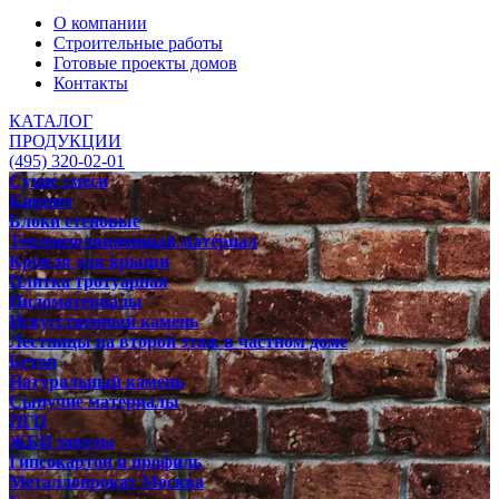
О компании
Строительные работы
Готовые проекты домов
Контакты
КАТАЛОГ
ПРОДУКЦИИ
(495) 320-02-01
Сухие смеси
Кирпич
Блоки стеновые
Теплоизоляционный материал
Кровля для крыши
Плитка тротуарная
Пиломатериалы
Искусственный камень
Лестницы на второй этаж в частном доме
Бетон
Натуральный камень
Сыпучие материалы
ПГП
ЖБИ заводы
Гипсокартон и профиль
Металлопрокат Москва