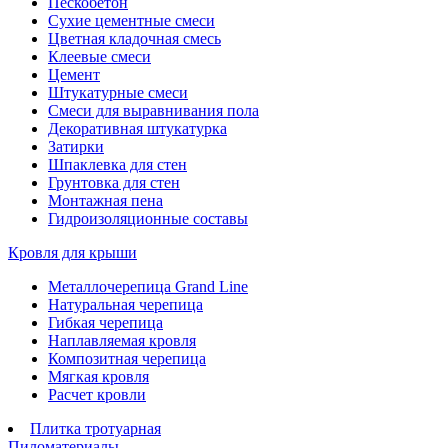
Пескобетон
Сухие цементные смеси
Цветная кладочная смесь
Клеевые смеси
Цемент
Штукатурные смеси
Смеси для выравнивания пола
Декоративная штукатурка
Затирки
Шпаклевка для стен
Грунтовка для стен
Монтажная пена
Гидроизоляционные составы
Кровля для крыши
Металлочерепица Grand Line
Натуральная черепица
Гибкая черепица
Наплавляемая кровля
Композитная черепица
Мягкая кровля
Расчет кровли
Плитка тротуарная
Пиломатериалы