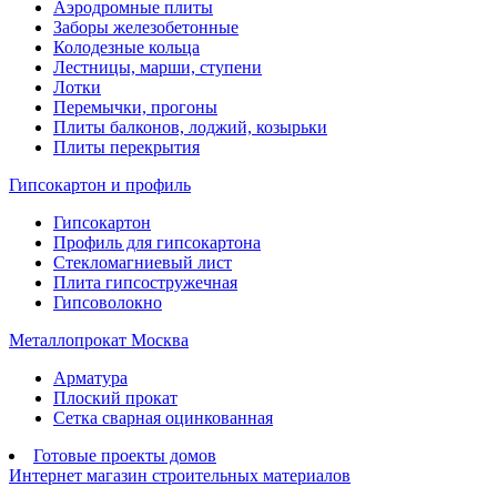
Аэродромные плиты
Заборы железобетонные
Колодезные кольца
Лестницы, марши, ступени
Лотки
Перемычки, прогоны
Плиты балконов, лоджий, козырьки
Плиты перекрытия
Гипсокартон и профиль
Гипсокартон
Профиль для гипсокартона
Стекломагниевый лист
Плита гипсостружечная
Гипсоволокно
Металлопрокат Москва
Арматура
Плоский прокат
Сетка сварная оцинкованная
Готовые проекты домов
Интернет магазин строительных материалов