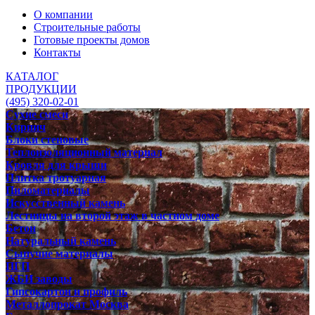
О компании
Строительные работы
Готовые проекты домов
Контакты
КАТАЛОГ
ПРОДУКЦИИ
(495) 320-02-01
Сухие смеси
Кирпич
Блоки стеновые
Теплоизоляционный материал
Кровля для крыши
Плитка тротуарная
Пиломатериалы
Искусственный камень
Лестницы на второй этаж в частном доме
Бетон
Натуральный камень
Сыпучие материалы
ПГП
ЖБИ заводы
Гипсокартон и профиль
Металлопрокат Москва