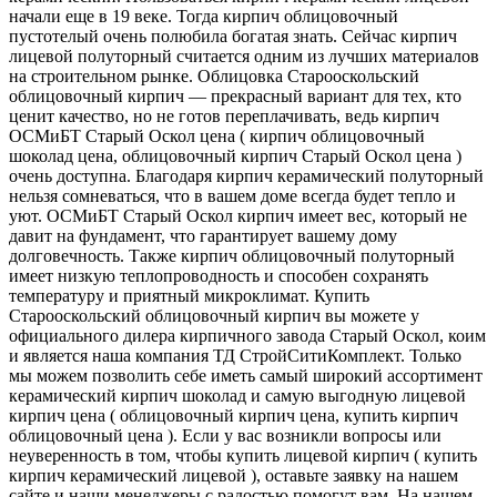
начали еще в 19 веке. Тогда кирпич облицовочный
пустотелый очень полюбила богатая знать. Сейчас кирпич
лицевой полуторный считается одним из лучших материалов
на строительном рынке. Облицовка Старооскольский
облицовочный кирпич — прекрасный вариант для тех, кто
ценит качество, но не готов переплачивать, ведь кирпич
ОСМиБТ Старый Оскол цена ( кирпич облицовочный
шоколад цена, облицовочный кирпич Старый Оскол цена )
очень доступна. Благодаря кирпич керамический полуторный
нельзя сомневаться, что в вашем доме всегда будет тепло и
уют. ОСМиБТ Старый Оскол кирпич имеет вес, который не
давит на фундамент, что гарантирует вашему дому
долговечность. Также кирпич облицовочный полуторный
имеет низкую теплопроводность и способен сохранять
температуру и приятный микроклимат. Купить
Старооскольский облицовочный кирпич вы можете у
официального дилера кирпичного завода Старый Оскол, коим
и является наша компания ТД СтройСитиКомплект. Только
мы можем позволить себе иметь самый широкий ассортимент
керамический кирпич шоколад и самую выгодную лицевой
кирпич цена ( облицовочный кирпич цена, купить кирпич
облицовочный цена ). Если у вас возникли вопросы или
неуверенность в том, чтобы купить лицевой кирпич ( купить
кирпич керамический лицевой ), оставьте заявку на нашем
сайте и наши менеджеры с радостью помогут вам. На нашем