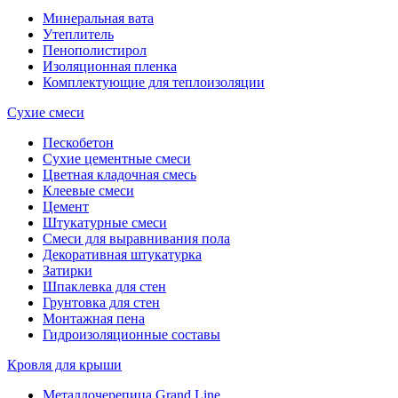
Минеральная вата
Утеплитель
Пенополистирол
Изоляционная пленка
Комплектующие для теплоизоляции
Сухие смеси
Пескобетон
Сухие цементные смеси
Цветная кладочная смесь
Клеевые смеси
Цемент
Штукатурные смеси
Смеси для выравнивания пола
Декоративная штукатурка
Затирки
Шпаклевка для стен
Грунтовка для стен
Монтажная пена
Гидроизоляционные составы
Кровля для крыши
Металлочерепица Grand Line