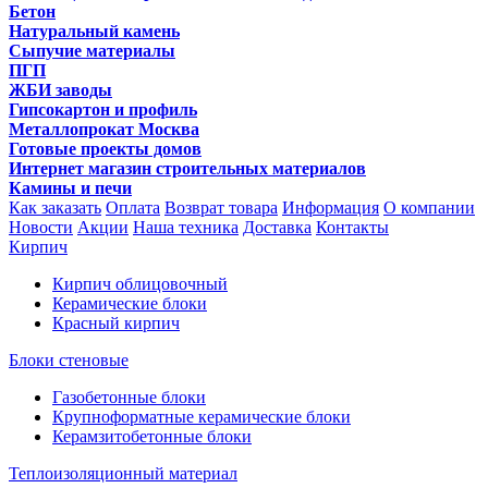
Бетон
Натуральный камень
Сыпучие материалы
ПГП
ЖБИ заводы
Гипсокартон и профиль
Металлопрокат Москва
Готовые проекты домов
Интернет магазин строительных материалов
Камины и печи
Как заказать
Оплата
Возврат товара
Информация
О компании
Новости
Акции
Наша техника
Доставка
Контакты
Кирпич
Кирпич облицовочный
Керамические блоки
Красный кирпич
Блоки стеновые
Газобетонные блоки
Крупноформатные керамические блоки
Керамзитобетонные блоки
Теплоизоляционный материал