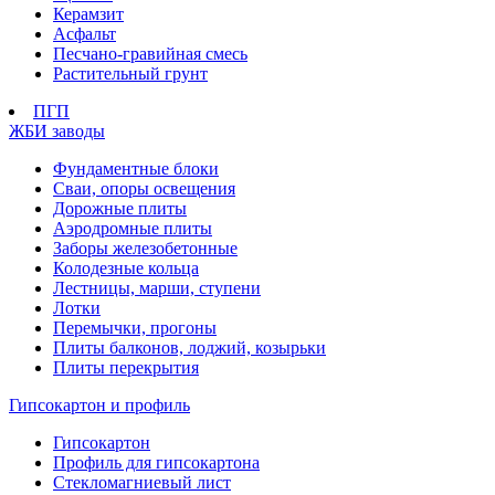
Керамзит
Асфальт
Песчано-гравийная смесь
Растительный грунт
ПГП
ЖБИ заводы
Фундаментные блоки
Сваи, опоры освещения
Дорожные плиты
Аэродромные плиты
Заборы железобетонные
Колодезные кольца
Лестницы, марши, ступени
Лотки
Перемычки, прогоны
Плиты балконов, лоджий, козырьки
Плиты перекрытия
Гипсокартон и профиль
Гипсокартон
Профиль для гипсокартона
Стекломагниевый лист