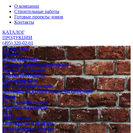
О компании
Строительные работы
Готовые проекты домов
Контакты
КАТАЛОГ
ПРОДУКЦИИ
(495) 320-02-01
Сухие смеси
Кирпич
Блоки стеновые
Теплоизоляционный материал
Кровля для крыши
Плитка тротуарная
Пиломатериалы
Искусственный камень
Лестницы на второй этаж в частном доме
Бетон
Натуральный камень
Сыпучие материалы
ПГП
ЖБИ заводы
Гипсокартон и профиль
Металлопрокат Москва