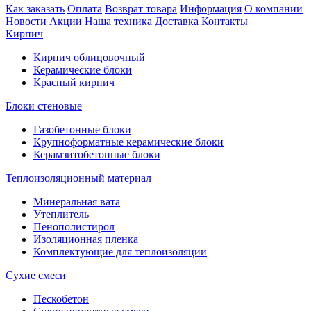
Как заказать
Оплата
Возврат товара
Информация
О компании
Новости
Акции
Наша техника
Доставка
Контакты
Кирпич
Кирпич облицовочный
Керамические блоки
Красный кирпич
Блоки стеновые
Газобетонные блоки
Крупноформатные керамические блоки
Керамзитобетонные блоки
Теплоизоляционный материал
Минеральная вата
Утеплитель
Пенополистирол
Изоляционная пленка
Комплектующие для теплоизоляции
Сухие смеси
Пескобетон