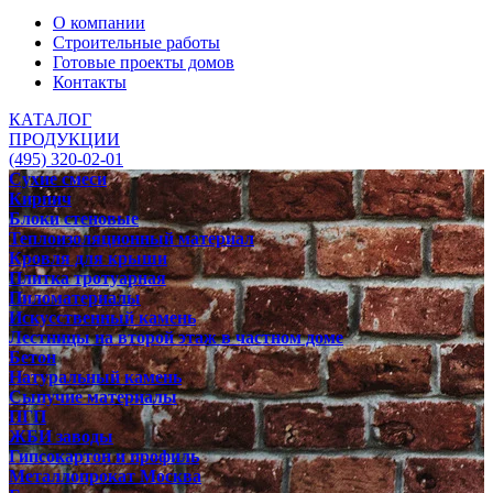
О компании
Строительные работы
Готовые проекты домов
Контакты
КАТАЛОГ
ПРОДУКЦИИ
(495) 320-02-01
Сухие смеси
Кирпич
Блоки стеновые
Теплоизоляционный материал
Кровля для крыши
Плитка тротуарная
Пиломатериалы
Искусственный камень
Лестницы на второй этаж в частном доме
Бетон
Натуральный камень
Сыпучие материалы
ПГП
ЖБИ заводы
Гипсокартон и профиль
Металлопрокат Москва