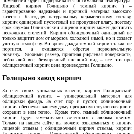
помещении будет поддерживаться оптимальная температура.
Лицевой кирпич Голицыно ( темный кирпич ) –
гарантированно надежный и прочный материал высокого
качества. Благодаря натуральному керамическому составу,
кирпич одинарный пустотелый не пропускает влагу, поэтому
срок службы Голицынский лицевой кирпич может достигать
нескольких столетий. Кирпич облицовочный одинарный не
только защитит дом от морозов холодной зимой, но и создаст
уютную атмосферу. Во время дождя темный кирпич также не
портится, а очищается, обретая первоначальную
новизну. Удобный размер, приятная рифленая поверхность,
небольшой вес, безупречный внешний вид – все это про
облицовочный кирпич цена производства Голицыно.
Голицыно завод кирпич
За счет своих уникальных качеств, кирпич Голицынский
облицовочный купить – универсальный материал для
облицовки фасада. За счет пор и пустот, облицовочный
кирпич обеспечит вашему дому прекрасную звукоизоляцию и
сохранит в нем тепло. Кроме того, темный облицовочный
кирпич будет замечательно сочетаться с любым цветом.
Только на нашем сайте вы можете ознакомиться с кирпич
лицевой отзывы ( облицовочный кирпич отзывы, кирпич
Голицыно отзывы, Голицынский облицовочны кирпич