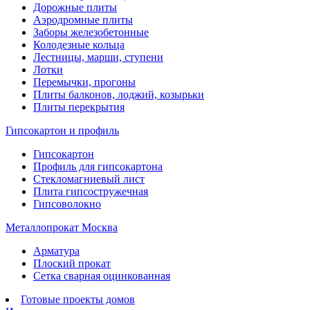
Дорожные плиты
Аэродромные плиты
Заборы железобетонные
Колодезные кольца
Лестницы, марши, ступени
Лотки
Перемычки, прогоны
Плиты балконов, лоджий, козырьки
Плиты перекрытия
Гипсокартон и профиль
Гипсокартон
Профиль для гипсокартона
Стекломагниевый лист
Плита гипсостружечная
Гипсоволокно
Металлопрокат Москва
Арматура
Плоский прокат
Сетка сварная оцинкованная
Готовые проекты домов