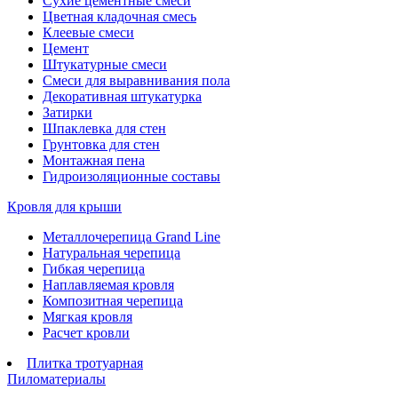
Сухие цементные смеси
Цветная кладочная смесь
Клеевые смеси
Цемент
Штукатурные смеси
Смеси для выравнивания пола
Декоративная штукатурка
Затирки
Шпаклевка для стен
Грунтовка для стен
Монтажная пена
Гидроизоляционные составы
Кровля для крыши
Металлочерепица Grand Line
Натуральная черепица
Гибкая черепица
Наплавляемая кровля
Композитная черепица
Мягкая кровля
Расчет кровли
Плитка тротуарная
Пиломатериалы