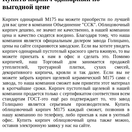
выгодной цене
Кирпич одинарный М175 вы можете приобрести по лучшей
для вас цене в компании Объединение "ССК". Облицовочный
кирпич дешево, не значит не качественно, в нашей компании
цена и качество сходятся воедино. Благодаря тому, что наша
компания является официальным дилером завода Голицыно,
цены на сайте сохраняются заводские. Если вы хотите увидеть
кирпич одинарный пустотелый красного цвета вживую, то вы
можете приехать к нам в офис и сделать это. Помимо
кирпичей, наш Торговый дом занимается продажей
утеплителей, тротуарной плитки, сухих смесей,
декоративного кирпича, кровли и так далее. Если вы не
можете забрать кирпич щелевой керамический М175 сами с
завода, то наша компания сможет вам привезти этот материал
в кротчайшие сроки. Кирпич пустотелый щелевой в нашей
компании продается только с сертификатом соответствия всем
стандартам ГОСТ-это ещё раз подтверждает то, что завод
Голицыно является серьезным производителем. Купить
облицовочный кирпич М175 каждый сможет, позвонив в
нашу компанию по телефону, либо приехав к нам в уютный
офис. Купить кирпич облицовочный цена также можно,
оставив электронную заявку у нас на сайте.