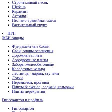
Строительный песок
Щебень
Керамзит
Асфальт
Песчано-гравийная смесь
Растительный грунт
ПГП
ЖБИ заводы
Фундаментные блоки
Сваи, опоры освещения
Дорожные плиты
Аэродромные плиты
Заборы железобетонные
Колодезные кольца
Лестницы, марши, ступени
Лотки
Перемычки, прогоны
Плиты балконов, лоджий, козырьки
Плиты перекрытия
Гипсокартон и профиль
Гипсокартон