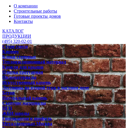
О компании
Строительные работы
Готовые проекты домов
Контакты
КАТАЛОГ
ПРОДУКЦИИ
(495) 320-02-01
Сухие смеси
Кирпич
Блоки стеновые
Теплоизоляционный материал
Кровля для крыши
Плитка тротуарная
Пиломатериалы
Искусственный камень
Лестницы на второй этаж в частном доме
Бетон
Натуральный камень
Сыпучие материалы
ПГП
ЖБИ заводы
Гипсокартон и профиль
Металлопрокат Москва