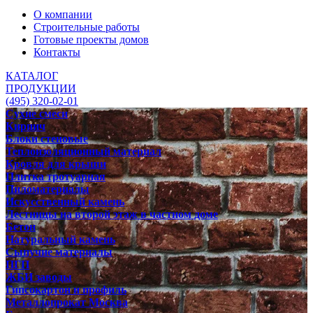
О компании
Строительные работы
Готовые проекты домов
Контакты
КАТАЛОГ
ПРОДУКЦИИ
(495) 320-02-01
Сухие смеси
Кирпич
Блоки стеновые
Теплоизоляционный материал
Кровля для крыши
Плитка тротуарная
Пиломатериалы
Искусственный камень
Лестницы на второй этаж в частном доме
Бетон
Натуральный камень
Сыпучие материалы
ПГП
ЖБИ заводы
Гипсокартон и профиль
Металлопрокат Москва