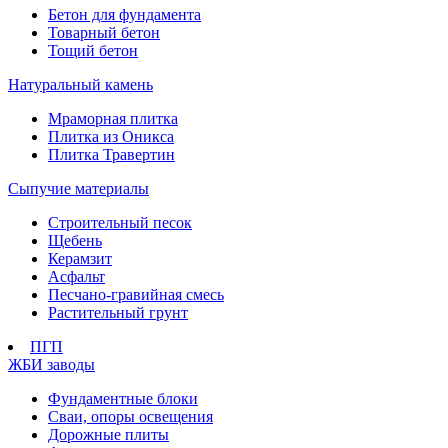
Бетон для фундамента
Товарный бетон
Тощий бетон
Натуральный камень
Мраморная плитка
Плитка из Оникса
Плитка Травертин
Сыпучие материалы
Строительный песок
Щебень
Керамзит
Асфальт
Песчано-гравийная смесь
Растительный грунт
ПГП
ЖБИ заводы
Фундаментные блоки
Сваи, опоры освещения
Дорожные плиты