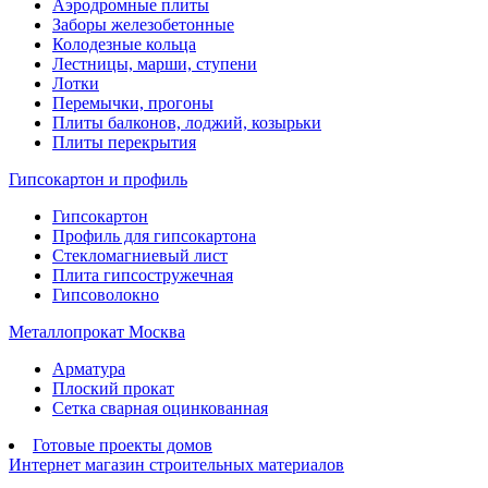
Аэродромные плиты
Заборы железобетонные
Колодезные кольца
Лестницы, марши, ступени
Лотки
Перемычки, прогоны
Плиты балконов, лоджий, козырьки
Плиты перекрытия
Гипсокартон и профиль
Гипсокартон
Профиль для гипсокартона
Стекломагниевый лист
Плита гипсостружечная
Гипсоволокно
Металлопрокат Москва
Арматура
Плоский прокат
Сетка сварная оцинкованная
Готовые проекты домов
Интернет магазин строительных материалов