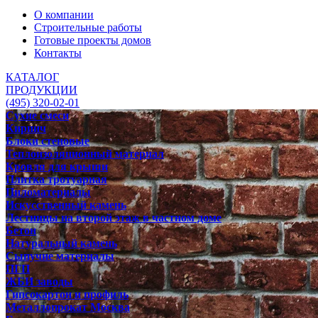
О компании
Строительные работы
Готовые проекты домов
Контакты
КАТАЛОГ
ПРОДУКЦИИ
(495) 320-02-01
Сухие смеси
Кирпич
Блоки стеновые
Теплоизоляционный материал
Кровля для крыши
Плитка тротуарная
Пиломатериалы
Искусственный камень
Лестницы на второй этаж в частном доме
Бетон
Натуральный камень
Сыпучие материалы
ПГП
ЖБИ заводы
Гипсокартон и профиль
Металлопрокат Москва