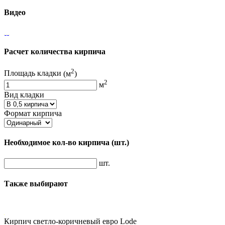
Видео
Расчет количества кирпича
2
Площадь кладки
(м
)
2
м
Вид кладки
Формат кирпича
Необходимое кол-во кирпича
(шт.)
шт.
Также выбирают
Кирпич светло-коричневый евро Lode