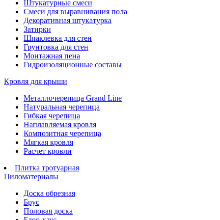
Штукатурные смеси
Смеси для выравнивания пола
Декоративная штукатурка
Затирки
Шпаклевка для стен
Грунтовка для стен
Монтажная пена
Гидроизоляционные составы
Кровля для крыши
Металлочерепица Grand Line
Натуральная черепица
Гибкая черепица
Наплавляемая кровля
Композитная черепица
Мягкая кровля
Расчет кровли
Плитка тротуарная
Пиломатериалы
Доска обрезная
Брус
Половая доска
Блок-хаус