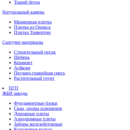
Тощий бетон
Натуральный камень
Мраморная плитка
Плитка из Оникса
Плитка Травертин
Сыпучие материалы
Строительный песок
Щебень
Керамзит
Асфальт
Песчано-гравийная смесь
Растительный грунт
ПГП
ЖБИ заводы
Фундаментные блоки
Сваи, опоры освещения
Дорожные плиты
Аэродромные плиты
Заборы железобетонные
Колодезные кольца