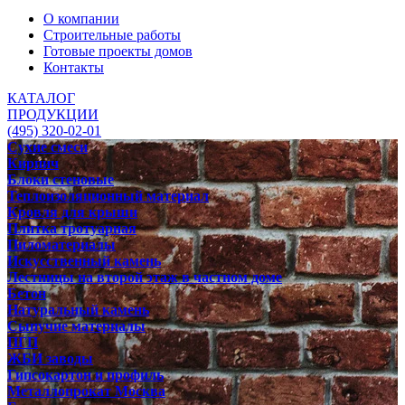
О компании
Строительные работы
Готовые проекты домов
Контакты
КАТАЛОГ
ПРОДУКЦИИ
(495) 320-02-01
Сухие смеси
Кирпич
Блоки стеновые
Теплоизоляционный материал
Кровля для крыши
Плитка тротуарная
Пиломатериалы
Искусственный камень
Лестницы на второй этаж в частном доме
Бетон
Натуральный камень
Сыпучие материалы
ПГП
ЖБИ заводы
Гипсокартон и профиль
Металлопрокат Москва