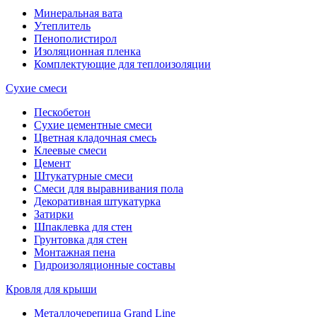
Минеральная вата
Утеплитель
Пенополистирол
Изоляционная пленка
Комплектующие для теплоизоляции
Сухие смеси
Пескобетон
Сухие цементные смеси
Цветная кладочная смесь
Клеевые смеси
Цемент
Штукатурные смеси
Смеси для выравнивания пола
Декоративная штукатурка
Затирки
Шпаклевка для стен
Грунтовка для стен
Монтажная пена
Гидроизоляционные составы
Кровля для крыши
Металлочерепица Grand Line