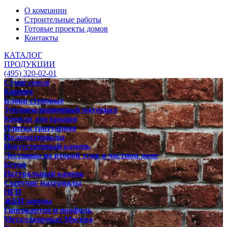
О компании
Строительные работы
Готовые проекты домов
Контакты
КАТАЛОГ
ПРОДУКЦИИ
(495) 320-02-01
Сухие смеси
Кирпич
Блоки стеновые
Теплоизоляционный материал
Кровля для крыши
Плитка тротуарная
Пиломатериалы
Искусственный камень
Лестницы на второй этаж в частном доме
Бетон
Натуральный камень
Сыпучие материалы
ПГП
ЖБИ заводы
Гипсокартон и профиль
Металлопрокат Москва