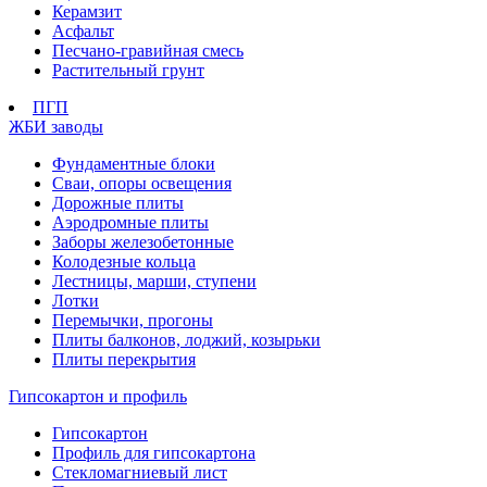
Керамзит
Асфальт
Песчано-гравийная смесь
Растительный грунт
ПГП
ЖБИ заводы
Фундаментные блоки
Сваи, опоры освещения
Дорожные плиты
Аэродромные плиты
Заборы железобетонные
Колодезные кольца
Лестницы, марши, ступени
Лотки
Перемычки, прогоны
Плиты балконов, лоджий, козырьки
Плиты перекрытия
Гипсокартон и профиль
Гипсокартон
Профиль для гипсокартона
Стекломагниевый лист