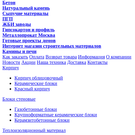
Бетон
Натуральный камень
Сыпучие материалы
ПГП
ЖБИ заводы
Гипсокартон и профиль
Металлопрокат Москва
Готовые проекты домов
Интернет магазин строительных материалов
Камины и печи
Как заказать
Оплата
Возврат товара
Информация
О компании
Новости
Акции
Наша техника
Доставка
Контакты
Кирпич
Кирпич облицовочный
Керамические блоки
Красный кирпич
Блоки стеновые
Газобетонные блоки
Крупноформатные керамические блоки
Керамзитобетонные блоки
Теплоизоляционный материал