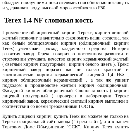
обладает наилучшими показателями: способностью поглощать
и удерживать воду, высокой морозостойкостью F50.
Terex 1.4 NF слоновая кость
Применение облицовочный кирпич Терекс, кирпич лицевой
желтый позволит значительно сэкономить ваши средства, так
как белый облицовочный кирпич (облицовочный кирпич
Terex) уменьшает расход кладочного средства. История
развития завод Терекс говорит о постоянном развитии и
стремлении улучшать качество кирпич керамический желтый
( светлый кирпич полуторный , кирпич белого цвета ). Трекс
кирпичный завод поразит вас не только красотой и
лаконичностью кирпич керамический лицевой 1,4 НФ ,
кирпич облицовочный керамический , а так же удивит
подходом в производстве желтый кирпич облицовочный.
Фасадный кирпич облицовочный Слоновая кость ( кирпич
лицевой полуторный ) проверен в лаборатории Терекс
кирпичный завод, керамический светлый кирпич выполнен в
соответствии со всеми требованиями ГОСТа.
Купить лицевой кирпич, купить Terex вы можете не только на
Терекс официальный сайт завода ( Терекс сайт ), а и в нашем
Торговом Доме Объединение "ССК". Кирпич Terex купить