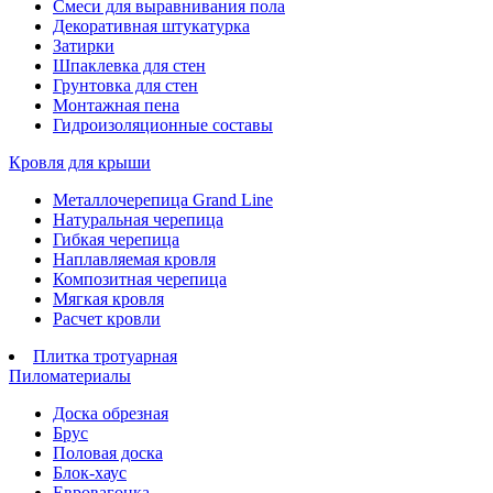
Смеси для выравнивания пола
Декоративная штукатурка
Затирки
Шпаклевка для стен
Грунтовка для стен
Монтажная пена
Гидроизоляционные составы
Кровля для крыши
Металлочерепица Grand Line
Натуральная черепица
Гибкая черепица
Наплавляемая кровля
Композитная черепица
Мягкая кровля
Расчет кровли
Плитка тротуарная
Пиломатериалы
Доска обрезная
Брус
Половая доска
Блок-хаус
Евровагонка