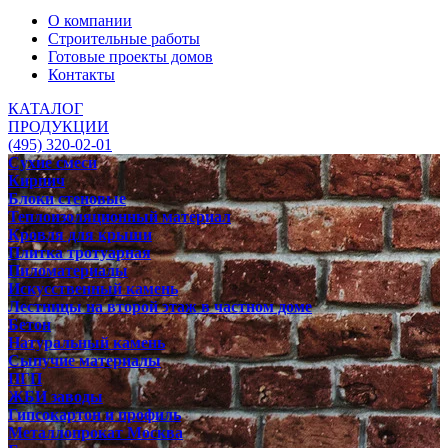
О компании
Строительные работы
Готовые проекты домов
Контакты
КАТАЛОГ
ПРОДУКЦИИ
(495) 320-02-01
Сухие смеси
Кирпич
Блоки стеновые
Теплоизоляционный материал
Кровля для крыши
Плитка тротуарная
Пиломатериалы
Искусственный камень
Лестницы на второй этаж в частном доме
Бетон
Натуральный камень
Сыпучие материалы
ПГП
ЖБИ заводы
Гипсокартон и профиль
Металлопрокат Москва