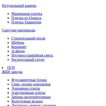
Натуральный камень
Мраморная плитка
Плитка из Оникса
Плитка Травертин
Сыпучие материалы
Строительный песок
Щебень
Керамзит
Асфальт
Песчано-гравийная смесь
Растительный грунт
ПГП
ЖБИ заводы
Фундаментные блоки
Сваи, опоры освещения
Дорожные плиты
Аэродромные плиты
Заборы железобетонные
Колодезные кольца
Лестницы, марши, ступени