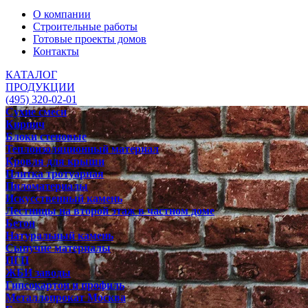
О компании
Строительные работы
Готовые проекты домов
Контакты
КАТАЛОГ
ПРОДУКЦИИ
(495) 320-02-01
Сухие смеси
Кирпич
Блоки стеновые
Теплоизоляционный материал
Кровля для крыши
Плитка тротуарная
Пиломатериалы
Искусственный камень
Лестницы на второй этаж в частном доме
Бетон
Натуральный камень
Сыпучие материалы
ПГП
ЖБИ заводы
Гипсокартон и профиль
Металлопрокат Москва