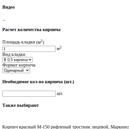
Видео
Расчет количества кирпича
2
Площадь кладки
(м
)
2
м
Вид кладки
Формат кирпича
Необходимое кол-во кирпича
(шт.)
шт.
Также выбирают
Кирпич красный М-150 рифленый тростник лицевой, Маркинс