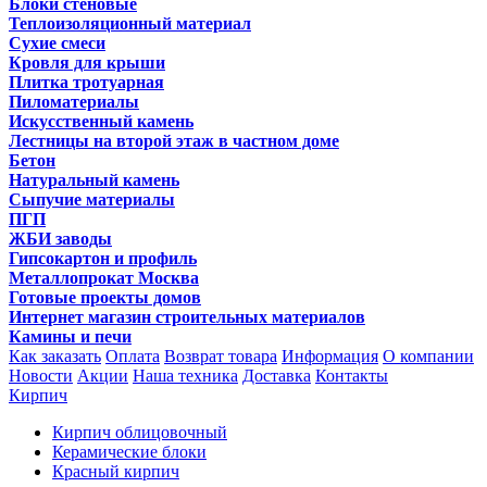
Блоки стеновые
Теплоизоляционный материал
Сухие смеси
Кровля для крыши
Плитка тротуарная
Пиломатериалы
Искусственный камень
Лестницы на второй этаж в частном доме
Бетон
Натуральный камень
Сыпучие материалы
ПГП
ЖБИ заводы
Гипсокартон и профиль
Металлопрокат Москва
Готовые проекты домов
Интернет магазин строительных материалов
Камины и печи
Как заказать
Оплата
Возврат товара
Информация
О компании
Новости
Акции
Наша техника
Доставка
Контакты
Кирпич
Кирпич облицовочный
Керамические блоки
Красный кирпич