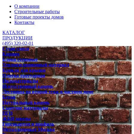
О компании
Строительные работы
Готовые проекты домов
Контакты
КАТАЛОГ
ПРОДУКЦИИ
(495) 320-02-01
Сухие смеси
Кирпич
Блоки стеновые
Теплоизоляционный материал
Кровля для крыши
Плитка тротуарная
Пиломатериалы
Искусственный камень
Лестницы на второй этаж в частном доме
Бетон
Натуральный камень
Сыпучие материалы
ПГП
ЖБИ заводы
Гипсокартон и профиль
Металлопрокат Москва