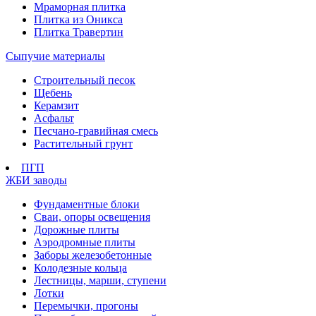
Мраморная плитка
Плитка из Оникса
Плитка Травертин
Сыпучие материалы
Строительный песок
Щебень
Керамзит
Асфальт
Песчано-гравийная смесь
Растительный грунт
ПГП
ЖБИ заводы
Фундаментные блоки
Сваи, опоры освещения
Дорожные плиты
Аэродромные плиты
Заборы железобетонные
Колодезные кольца
Лестницы, марши, ступени
Лотки
Перемычки, прогоны