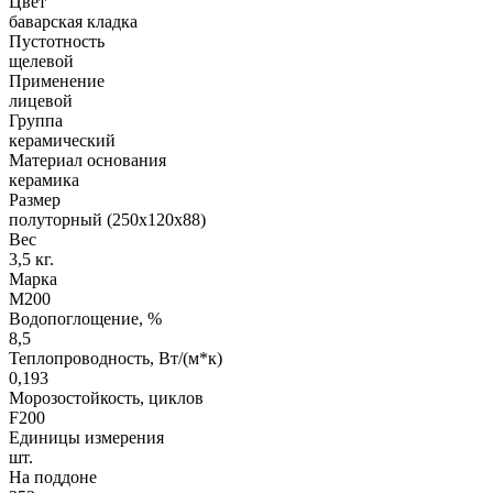
Цвет
баварская кладка
Пустотность
щелевой
Применение
лицевой
Группа
керамический
Материал основания
керамика
Размер
полуторный (250х120х88)
Вес
3,5 кг.
Марка
М200
Водопоглощение, %
8,5
Теплопроводность, Вт/(м*к)
0,193
Морозостойкость, циклов
F200
Единицы измерения
шт.
На поддоне