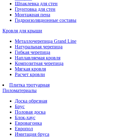
Шпаклевка для стен
Грунтовка для стен
Монтажная пена
Гидроизоляционные составы
Кровля для крыши
Металлочерепица Grand Line
Натуральная черепица
Гибкая черепица
Наплавляемая кровля
Композитная черепица
Мягкая кровля
Расчет кровли
Плитка тротуарная
Пиломатериалы
Доска обрезная
Брус
Половая доска
Блок-хаус
Евровагонка
Европол
Имитация бруса